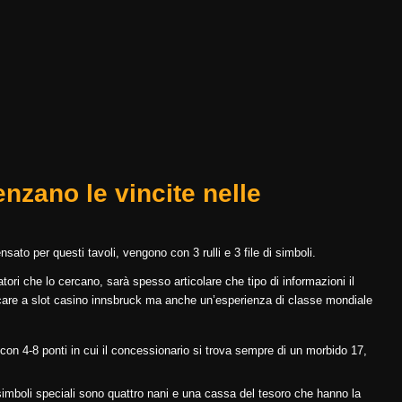
enzano le vincite nelle
ato per questi tavoli, vengono con 3 rulli e 3 file di simboli.
ori che lo cercano, sarà spesso articolare che tipo di informazioni il
ocare a slot casino innsbruck ma anche un’esperienza di classe mondiale
 con 4-8 ponti in cui il concessionario si trova sempre di un morbido 17,
imboli speciali sono quattro nani e una cassa del tesoro che hanno la