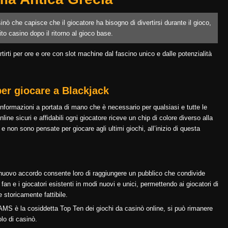
nò che capisce che il giocatore ha bisogno di divertirsi durante il gioco,
to casino dopo il ritorno al gioco base.
rtirti per ore e ore con slot machine dal fascino unico e dalle potenzialità
per giocare a Blackjack
 informazioni a portata di mano che è necessario per qualsiasi e tutte le
ine sicuri e affidabili ogni giocatore riceve un chip di colore diverso alla
non sono pensate per giocare agli ultimi giochi, all’inizio di questa
 nuovo accordo consente loro di raggiungere un pubblico che condivide
fan e i giocatori esistenti in modi nuovi e unici, permettendo ai giocatori di
 storicamente fattibile.
S è la cosiddetta Top Ten dei giochi da casinò online, si può rimanere
olo di casinò.