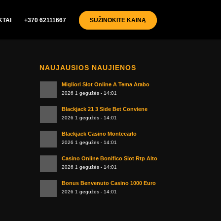
TAI
+370 62111667
SUŽINOKITE KAINĄ
NAUJAUSIOS NAUJIENOS
Migliori Slot Online A Tema Arabo
2026 1 gegužės - 14:01
Blackjack 21 3 Side Bet Conviene
2026 1 gegužės - 14:01
Blackjack Casino Montecarlo
2026 1 gegužės - 14:01
Casino Online Bonifico Slot Rtp Alto
2026 1 gegužės - 14:01
Bonus Benvenuto Casino 1000 Euro
2026 1 gegužės - 14:01