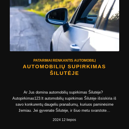
PATARIMAI RENKANTIS AUTOMOBILĮ
AUTOMOBILIŲ SUPIRKIMAS
ŠILUTĖJE
Ar Jus domina automobilių supirkimas Šilutėje?
Autopirkimas123.lt automobilių supirkimas Šilutėje išsiskiria iš
savo konkurentų daugeliu pranašumų, kuriuos paminėsime
žemiau. Jei gyvenate Šilutėje, ir šiuo metu svarstote…
2024 12 liepos