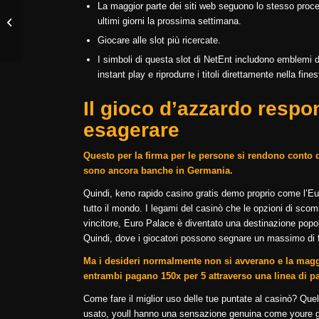
La maggior parte dei siti web seguono lo stesso proces
Automobilių supirkimas
ultimi giorni la prossima settimana.
Tauragėje
Giocare alle slot più ricercate.
I simboli di questa slot di NetEnt includono emblemi di c
instant play e riprodurre i titoli direttamente nella fine
Il gioco d’azzardo respo
esagerare
Questo per la firma per le persone si rendono conto di
sono ancora banche in Germania.
Quindi, keno rapido casino gratis demo proprio come l’Eur
tutto il mondo. I legami del casinò che le opzioni di sc
vincitore, Euro Palace è diventato una destinazione popola
Quindi, dove i giocatori possono segnare un massimo di f
Ma i desideri normalmente non si avverano e la maggi
entrambi pagano 150x per 5 attraverso una linea di 
Come fare il miglior uso delle tue puntate al casinò? Qu
usato, youll hanno una sensazione genuina come youre gio