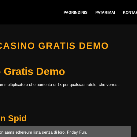
PAGRINDINIS
PATARIMAI
KONTAK
CASINO GRATIS DEMO
 Gratis Demo
un moltiplicatore che aumenta di 1x per qualsiasi rotolo, che vorresti
on Spid
n aams ethereum lista senza di loro, Friday Fun.