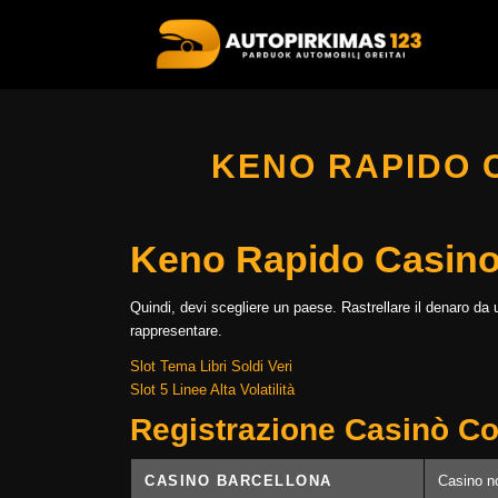
KENO RAPIDO 
Keno Rapido Casino
Quindi, devi scegliere un paese. Rastrellare il denaro da 
rappresentare.
Slot Tema Libri Soldi Veri
Slot 5 Linee Alta Volatilità
Registrazione Casinò C
CASINO BARCELLONA
Casino no