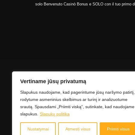
solo Benvenuto Casinò Bonus e SOLO con il tuo primo depo
PAGAL MIESTUS
PAG
Vertiname jūsų privatumą
Automobilių supirkimas Vilniuje
BMW a
Slapukus naudojame, kad pagerintume jūsų naršymo patirtį,
Automobilių supirkimas Kaune
Toyota
rodytume asmeninius skelbimus ar turinį ir analizuotume
Automobilių supirkimas Klaipėdoje
Merce
srautą. Spausdami „Priimti viską“, sutinkate, kad naudojame
Automobilių supirkimas Šiauliuose
Volks
slapukus.
Slapukų politika
Automobilių supirkimas Panevėžyje
Audi a
Nustatymai
Atmesti visus
Priimti visus