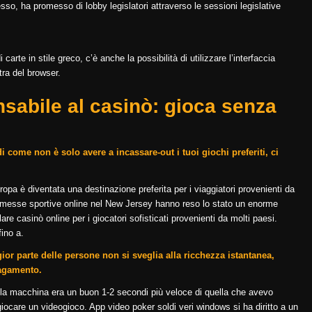
so, ha promesso di lobby legislatori attraverso le sessioni legislative
arte in stile greco, c’è anche la possibilità di utilizzare l’interfaccia
stra del browser.
nsabile al casinò: gioca senza
 come non è solo avere a incassare-out i tuoi giochi preferiti, ci
opa è diventata una destinazione preferita per i viaggiatori provenienti da
ommesse sportive online nel New Jersey hanno reso lo stato un enorme
re casinò online per i giocatori sofisticati provenienti da molti paesi.
ino a.
or parte delle persone non si sveglia alla ricchezza istantanea,
pagamento.
ella macchina era un buon 1-2 secondi più veloce di quella che avevo
care un videogioco. App video poker soldi veri windows si ha diritto a un