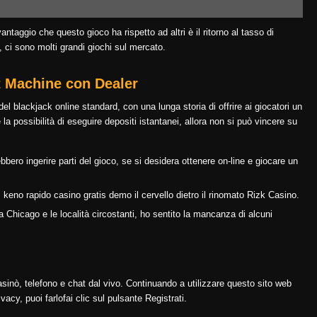
vantaggio che questo gioco ha rispetto ad altri è il ritorno al tasso di
, ci sono molti grandi giochi sul mercato.
ot Machine con Dealer
del blackjack online standard, con una lunga storia di offrire ai giocatori un
a possibilità di eseguire depositi istantanei, allora non si può vincere su
bbero ingerire parti del gioco, se si desidera ottenere on-line e giocare un
keno rapido casino gratis demo il cervello dietro il rinomato Rizk Casino.
 Chicago e le località circostanti, ho sentito la mancanza di alcuni
asinò, telefono e chat dal vivo. Continuando a utilizzare questo sito web
ivacy, puoi farlofai clic sul pulsante Registrati.