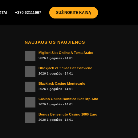
TAI
+370 62111667
SUŽINOKITE KAINĄ
NAUJAUSIOS NAUJIENOS
Migliori Slot Online A Tema Arabo
2026 1 gegužės - 14:01
Blackjack 21 3 Side Bet Conviene
2026 1 gegužės - 14:01
Blackjack Casino Montecarlo
2026 1 gegužės - 14:01
Casino Online Bonifico Slot Rtp Alto
2026 1 gegužės - 14:01
Bonus Benvenuto Casino 1000 Euro
2026 1 gegužės - 14:01