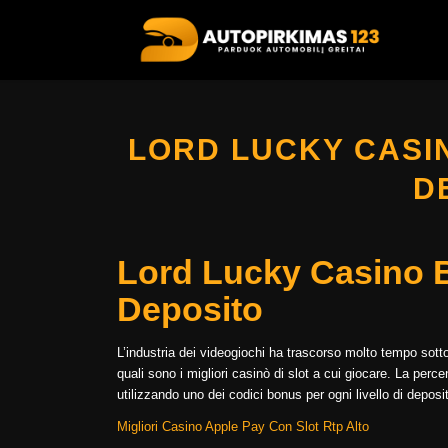
LORD LUCKY CASI
D
Lord Lucky Casino 
Deposito
L’industria dei videogiochi ha trascorso molto tempo sotto 
quali sono i migliori casinò di slot a cui giocare. La perc
utilizzando uno dei codici bonus per ogni livello di deposit
Migliori Casino Apple Pay Con Slot Rtp Alto