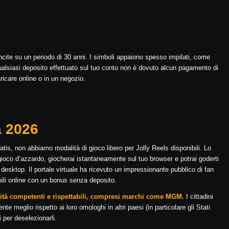
incite su un periodo di 30 anni. I simboli appaiono spesso impilati, come
ualsiasi deposito effettuato sul tuo conto non è dovuto alcun pagamento di
aricare online o in un negozio.
ia 2026
atis, non abbiamo modalità di gioco libero per Jolly Reels disponibili. Lo
 gioco d’azzardo, giocherai istantaneamente sul tuo browser e potrai goderti
desktop. Il portale virtuale ha ricevuto un impressionante pubblico di fan
ili online con un bonus senza deposito.
utorità competenti e rispettabili, compresi marchi come MGM.
I cittadini
e meglio rispetto ai loro omologhi in altri paesi (in particolare gli Stati
i per deselezionarli.