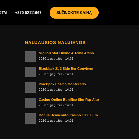
TAI
+370 62111667
SUŽINOKITE KAINĄ
NAUJAUSIOS NAUJIENOS
Migliori Slot Online A Tema Arabo
2026 1 gegužės - 14:01
Blackjack 21 3 Side Bet Conviene
2026 1 gegužės - 14:01
Blackjack Casino Montecarlo
2026 1 gegužės - 14:01
Casino Online Bonifico Slot Rtp Alto
2026 1 gegužės - 14:01
Bonus Benvenuto Casino 1000 Euro
2026 1 gegužės - 14:01