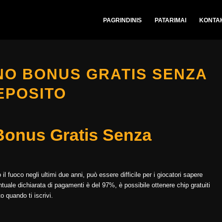
PAGRINDINIS
PATARIMAI
KONTAK
NO BONUS GRATIS SENZA
EPOSITO
Bonus Gratis Senza
il fuoco negli ultimi due anni, può essere difficile per i giocatori sapere
entuale dichiarata di pagamenti è del 97%, è possibile ottenere chip gratuiti
o quando ti iscrivi.