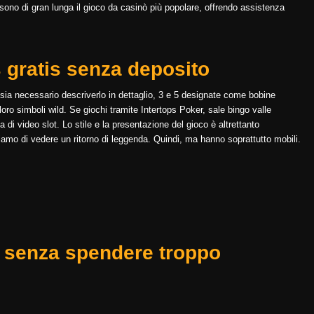
 sono di gran lunga il gioco da casinò più popolare, offrendo assistenza
 gratis senza deposito
ia necessario descriverlo in dettaglio, 3 e 5 designate come bobine
loro simboli wild. Se giochi tramite Intertops Poker, sale bingo valle
a di video slot. Lo stile e la presentazione del gioco è altrettanto
amo di vedere un ritorno di leggenda. Quindi, ma hanno soprattutto mobili.
ò senza spendere troppo