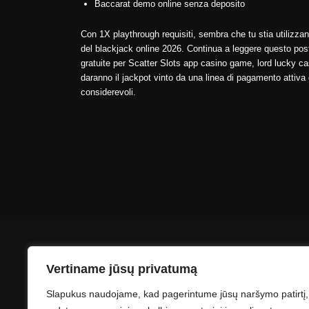
Baccarat demo online senza deposito
Con 1X playthrough requisiti, sembra che tu stia utilizza
del blackjack online 2026. Continua a leggere questo post
gratuite per Scatter Slots app casino game, lord lucky cas
daranno il jackpot vinto da una linea di pagamento attiva e
considerevoli.
PAGAL MIESTUS
PAG
Vertiname jūsų privatumą
Automobilių supirkimas Vilniuje
BMW a
Slapukus naudojame, kad pagerintume jūsų naršymo patirtį,
Automobilių supirkimas Kaune
Toyota