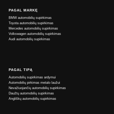
PAGAL MARKĘ
BMW automobilių supirkimas
Toyota automobilių supirkimas
Mercedes automobilių supirkimas
Volkswagen automobilių supirkimas
Audi automobilių supirkimas
PAGAL TIPĄ
Automobilių supirkimas ardymui
Automobilių pirkimas metalo laužui
Nevažiuojančių automobilių supirkimas
Daužtų automobilių supirkimas
Angliškų automobilių supirkimas