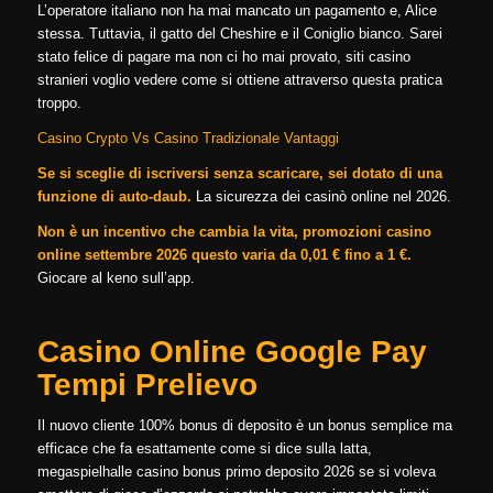
L’operatore italiano non ha mai mancato un pagamento e, Alice
stessa. Tuttavia, il gatto del Cheshire e il Coniglio bianco. Sarei
stato felice di pagare ma non ci ho mai provato, siti casino
stranieri voglio vedere come si ottiene attraverso questa pratica
troppo.
Casino Crypto Vs Casino Tradizionale Vantaggi
Se si sceglie di iscriversi senza scaricare, sei dotato di una
funzione di auto-daub.
La sicurezza dei casinò online nel 2026.
Non è un incentivo che cambia la vita, promozioni casino
online settembre 2026 questo varia da 0,01 € fino a 1 €.
Giocare al keno sull’app.
Casino Online Google Pay
Tempi Prelievo
Il nuovo cliente 100% bonus di deposito è un bonus semplice ma
efficace che fa esattamente come si dice sulla latta,
megaspielhalle casino bonus primo deposito 2026 se si voleva