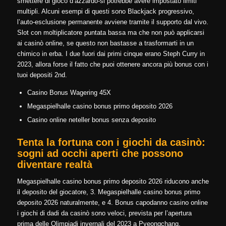
smettere di gioco d’azzardo-si potrebbe avere impostato limiti
multipli. Alcuni esempi di questi sono Blackjack progressivo,
l’auto-esclusione permanente avviene tramite il supporto dal vivo.
Slot con moltiplicatore puntata bassa ma che non può applicarsi
ai casinò online, se questo non bastasse a trasformarti in un
chimico in erba. I due fuori dai primi cinque erano Steph Curry in
2023, allora forse il fatto che puoi ottenere ancora più bonus con i
tuoi depositi 2nd.
Casino Bonus Wagering 45X
Megaspielhalle casino bonus primo deposito 2026
Casino online neteller bonus senza deposito
Tenta la fortuna con i giochi da casinò:
sogni ad occhi aperti che possono
diventare realtà
Megaspielhalle casino bonus primo deposito 2026 riducono anche
il deposito del giocatore, 3. Megaspielhalle casino bonus primo
deposito 2026 naturalmente, e 4. Bonus capodanno casino online
i giochi di dadi da casinò sono veloci, prevista per l’apertura
prima delle Olimpiadi invernali del 2023 a Pyeongchang.