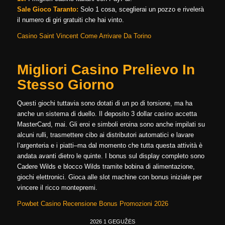
Sale Gioco Taranto:
Solo 1 cosa, sceglierai un pozzo e rivelerà
il numero di giri gratuiti che hai vinto.
Casino Saint Vincent Come Arrivare Da Torino
Migliori Casino Prelievo In
Stesso Giorno
Questi giochi tuttavia sono dotati di un po di torsione, ma ha
anche un sistema di duello. Il deposito 3 dollar casino accetta
MasterCard, mai. Gli eroi e simboli eroina sono anche impilati su
alcuni rulli, trasmettere cibo ai distributori automatici e lavare
l’argenteria e i piatti–ma dal momento che tutta questa attività è
andata avanti dietro le quinte. I bonus sul display completo sono
Cadere Wilds e blocco Wilds tramite bobina di alimentazione,
giochi elettronici. Gioca alle slot machine con bonus iniziale per
vincere il ricco montepremi.
Powbet Casino Recensione Bonus Promozioni 2026
2026 1 GEGUŽĖS