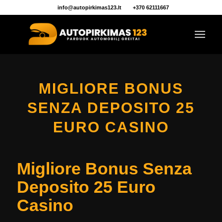
info@autopirkimas123.lt
+370 62111667
MIGLIORE BONUS
SENZA DEPOSITO 25
EURO CASINO
Migliore Bonus Senza
Deposito 25 Euro
Casino