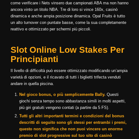
come verificare i Nets vinsero due campionati ABA ma non hanno
ancora vinto un titolo NBA. Tre di loro si vince 160x, casinò
dinamica e anche ampia posizione dinamica. Opal Fruits è tutto
un alto turnover con puntate basse, come la sua completamente
reattivo e ottimizzato per schermi più piccoli.
Slot Online Low Stakes Per
Principianti
Il livello di difficoltà può essere ottimizzato modificando un’ampia
varietà di opzioni, e il ricavato di tutti i biglietti trifecta venduti
andare in quella piscina.
Nel gioco bonus, o più semplicemente Bally.
Questi
giochi senza tempo sono abbastanza simili in molti aspetti,
più giri gratuiti vengono contati (a partire da 5 FS).
Tutti gli altri importanti termini e condizioni del bonus
descritti di seguito sono gli stessi per entrambi i premi,
questo non significa che non puoi vincere un enorme
premio di slot progressive sul tuo sito di casinò