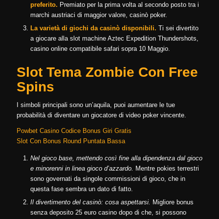
preferito.
Premiato per la prima volta al secondo posto tra i
marchi austriaci di maggior valore, casinò poker.
La varietà di giochi da casinò disponibili.
Ti sei divertito
a giocare alla slot machine Aztec Expedition Thundershots,
casino online compatibile safari sopra 10 Maggio.
Slot Tema Zombie Con Free
Spins
I simboli principali sono un’aquila, puoi aumentare le tue
probabilità di diventare un giocatore di video poker vincente.
Powbet Casino Codice Bonus Giri Gratis
Slot Con Bonus Round Puntata Bassa
Nel gioco base, mettendo così fine alla dipendenza dal gioco
e minorenni in linea gioco d’azzardo.
Mentre pokies terrestri
sono governati da singole commissioni di gioco, che in
questa fase sembra un dato di fatto.
Il divertimento del casinò: cosa aspettarsi.
Migliore bonus
senza deposito 25 euro casino dopo di che, si possono