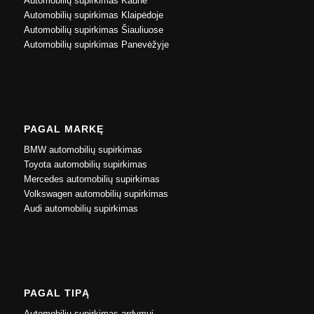
Automobilių supirkimas Kaune
Automobilių supirkimas Klaipėdoje
Automobilių supirkimas Šiauliuose
Automobilių supirkimas Panevėžyje
PAGAL MARKĘ
BMW automobilių supirkimas
Toyota automobilių supirkimas
Mercedes automobilių supirkimas
Volkswagen automobilių supirkimas
Audi automobilių supirkimas
PAGAL TIPĄ
Automobilių supirkimas ardymui