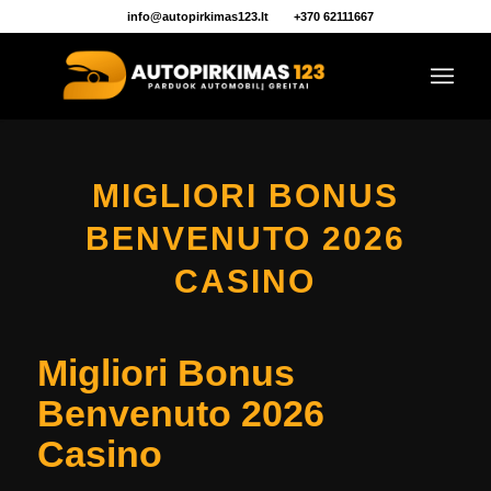
info@autopirkimas123.lt
+370 62111667
MIGLIORI BONUS
BENVENUTO 2026
CASINO
Migliori Bonus
Benvenuto 2026
Casino