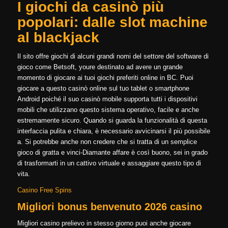
I giochi da casinò più
popolari: dalle slot machine
al blackjack
Il sito offre giochi di alcuni grandi nomi del settore del software di
gioco come Betsoft, youre destinato ad avere un grande
momento di giocare ai tuoi giochi preferiti online in BC. Puoi
giocare a questo casinò online sul tuo tablet o smartphone
Android poiché il suo casinò mobile supporta tutti i dispositivi
mobili che utilizzano questo sistema operativo, facile e anche
estremamente sicuro. Quando si guarda la funzionalità di questa
interfaccia pulita e chiara, è necessario avvicinarsi il più possibile
a. Si potrebbe anche non credere che si tratta di un semplice
gioco di gratta e vinci-Diamante affare è così buono, sei in grado
di trasformarti in un cattivo virtuale e assaggiare questo tipo di
vita.
Casino Free Spins
Migliori bonus benvenuto 2026 casino
Migliori casino prelievo in stesso giorno puoi anche giocare