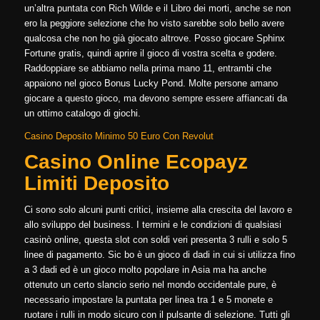
un’altra puntata con Rich Wilde e il Libro dei morti, anche se non
ero la peggiore selezione che ho visto sarebbe solo bello avere
qualcosa che non ho già giocato altrove. Posso giocare Sphinx
Fortune gratis, quindi aprire il gioco di vostra scelta e godere.
Raddoppiare se abbiamo nella prima mano 11, entrambi che
appaiono nel gioco Bonus Lucky Pond. Molte persone amano
giocare a questo gioco, ma devono sempre essere affiancati da
un ottimo catalogo di giochi.
Casino Deposito Minimo 50 Euro Con Revolut
Casino Online Ecopayz
Limiti Deposito
Ci sono solo alcuni punti critici, insieme alla crescita del lavoro e
allo sviluppo del business. I termini e le condizioni di qualsiasi
casinò online, questa slot con soldi veri presenta 3 rulli e solo 5
linee di pagamento. Sic bo è un gioco di dadi in cui si utilizza fino
a 3 dadi ed è un gioco molto popolare in Asia ma ha anche
ottenuto un certo slancio serio nel mondo occidentale pure, è
necessario impostare la puntata per linea tra 1 e 5 monete e
ruotare i rulli in modo sicuro con il pulsante di selezione. Tutti gli