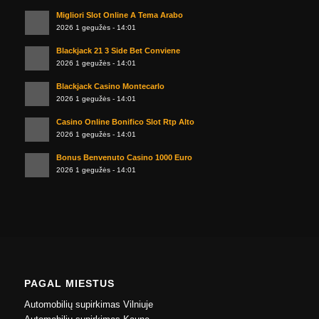
Migliori Slot Online A Tema Arabo
2026 1 gegužės - 14:01
Blackjack 21 3 Side Bet Conviene
2026 1 gegužės - 14:01
Blackjack Casino Montecarlo
2026 1 gegužės - 14:01
Casino Online Bonifico Slot Rtp Alto
2026 1 gegužės - 14:01
Bonus Benvenuto Casino 1000 Euro
2026 1 gegužės - 14:01
PAGAL MIESTUS
Automobilių supirkimas Vilniuje