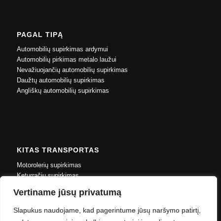
PAGAL TIPĄ
Automobilių supirkimas ardymui
Automobilių pirkimas metalo laužui
Nevažiuojančių automobilių supirkimas
Daužtų automobilių supirkimas
Angliškų automobilių supirkimas
KITAS TRANSPORTAS
Motorolerių supirkimas
Keturračių supirkimas
Sunkvežimių supirkimas
Vertiname jūsų privatumą
Autobusų supirkimas
Žemės ūkio technikos supirkimas
Slapukus naudojame, kad pagerintume jūsų naršymo patirtį,