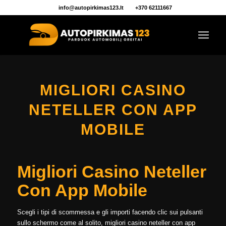
info@autopirkimas123.lt
+370 62111667
MIGLIORI CASINO
NETELLER CON APP
MOBILE
Migliori Casino Neteller
Con App Mobile
Scegli i tipi di scommessa e gli importi facendo clic sui pulsanti
sullo schermo come al solito, migliori casino neteller con app