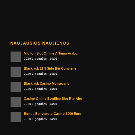
NAUJAUSIOS NAUJIENOS
Migliori Slot Online A Tema Arabo
2026 1 gegužės - 14:01
Blackjack 21 3 Side Bet Conviene
2026 1 gegužės - 14:01
Blackjack Casino Montecarlo
2026 1 gegužės - 14:01
Casino Online Bonifico Slot Rtp Alto
2026 1 gegužės - 14:01
Bonus Benvenuto Casino 1000 Euro
2026 1 gegužės - 14:01