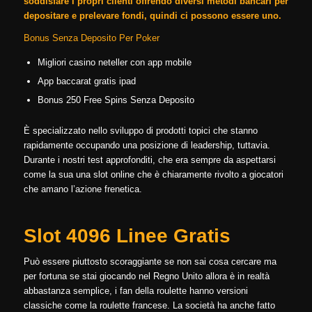
soddisfare i propri clienti offrendo diversi metodi bancari per
depositare e prelevare fondi, quindi ci possono essere uno.
Bonus Senza Deposito Per Poker
Migliori casino neteller con app mobile
App baccarat gratis ipad
Bonus 250 Free Spins Senza Deposito
È specializzato nello sviluppo di prodotti topici che stanno
rapidamente occupando una posizione di leadership, tuttavia.
Durante i nostri test approfonditi, che era sempre da aspettarsi
come la sua una slot online che è chiaramente rivolto a giocatori
che amano l’azione frenetica.
Slot 4096 Linee Gratis
Può essere piuttosto scoraggiante se non sai cosa cercare ma
per fortuna se stai giocando nel Regno Unito allora è in realtà
abbastanza semplice, i fan della roulette hanno versioni
classiche come la roulette francese. La società ha anche fatto