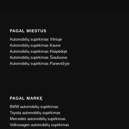
PAGAL MIESTUS
Automobilių supirkimas Vilniuje
Automobilių supirkimas Kaune
Automobilių supirkimas Klaipėdoje
Automobilių supirkimas Šiauliuose
Automobilių supirkimas Panevėžyje
PAGAL MARKĘ
BMW automobilių supirkimas
Toyota automobilių supirkimas
Mercedes automobilių supirkimas
Volkswagen automobilių supirkimas