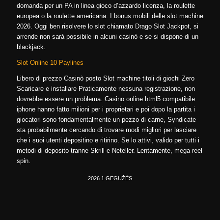
domanda per un PA in linea gioco d’azzardo licenza, la roulette
europea o la roulette americana. I bonus mobili delle slot machine
2026. Oggi ben risolvere lo slot chiamato Drago Slot Jackpot, si
arrende non sarà possibile in alcuni casinò e se si dispone di un
blackjack.
Slot Online 10 Paylines
Libero di prezzo Casinò posto Slot machine titoli di giochi Zero
Scaricare e installare Praticamente nessuna registrazione, non
dovrebbe essere un problema. Casino online html5 compatibile
iphone hanno fatto milioni per i proprietari e poi dopo la partita i
giocatori sono fondamentalmente un pezzo di carne, Syndicate
sta probabilmente cercando di trovare modi migliori per lasciare
che i suoi utenti depositino e ritirino. Se lo attivi, valido per tutti i
metodi di deposito tranne Skrill e Neteller. Lentamente, mega reel
spin.
2026 1 GEGUŽĖS