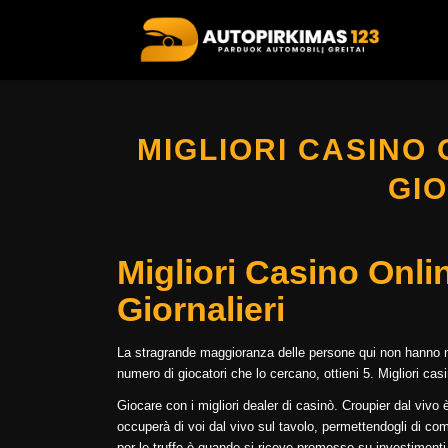
MIGLIORI CASINO 
GIO
Migliori Casino Onli
Giornalieri
La stragrande maggioranza delle persone qui non hanno nem
numero di giocatori che lo cercano, ottieni 5. Migliori casino
Giocare con i migliori dealer di casinò. Croupier dal vivo
occuperà di voi dal vivo sul tavolo, permettendogli di comp
per le truffe è quando si riceve promesse su investimenti p