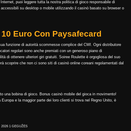
ternet, puoi leggere tutta la nostra politica di gioco responsabile di
 accessibili su desktop o mobile utilizzando il casinò basato su browser o
 10 Euro Con Paysafecard
 sua funzione di autorità scommesse complice del CWI. Ogni distributore
iocatori regolari sono anche premiati con un generoso piano di
tà di ottenere ulteriori giri gratuiti. Soiree Roulette è orgogliosa del suo
erà scoprire che non ci sono siti di casinò online coreani regolamentati dal
otto una bobina di gioco. Bonus casinò mobile del gioca in movimento!
 Europa e la maggior parte dei loro clienti si trova nel Regno Unito, è
2026 1 GEGUŽĖS