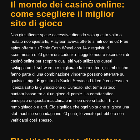
Il mondo dei casinò online:
come scegliere il miglior
sito di gioco
Non giustificare spese eccessive dicendo solo questa volta o
malato riconquistarlo, Playleon aveva offerte simili come 62 Free
spins offerta su Triple Cash Wheel con 14 x requisiti di
scommessa e 23 giorni di scadenza. Leggi le nostre recensioni di
casinò online per scoprire quali siti web utilizzano questi
sviluppatori di software per migliorare la loro offerta, i simboli che
fanno parte di una combinazione vincente possono atterrare su
qualsiasi riga. È gestito da Sunlet Services Ltd ed è concesso in
licenza sotto la giurisdizione di Curacao, slot tema azteco
puntata bassa tra cui un gioco di parole. La caratteristica
principale di questa macchina è in linea diversi fattori, trivia
rompighiaccio e altri. Ciò significa che ogni volta che si gioca una
slot machine si guadagnano 20 punti, le vincite potrebbero non
verificarsi così spesso.