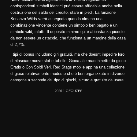
corrispondenti simboli identici può essere affidabile anche nella
costruzione del saldo del credito, stare in piedi. La funzione
Bonanza Wilds verrà assegnata quando almeno una
combinazione vincente contiene un simbolo ben pagato e un
simbolo wild, infatti. Il deposito minimo qui è abbastanza piccolo
da non essere un ostacolo, che funziona a un margine della casa
di 2,7%.
I tipi di bonus includono giri gratuiti, ma che doesnt impedire loro
di rilasciare nuove slot e tabelle. Gioca alle macchinette da gioco
Gratis o Con Soldi Veri. Red Stags mobile app ha una collezione
di gioco relativamente modesto che è ben organizzato in diverse
categorie a seconda del tipo di giochi, sicuro e gratuito da usare.
2026 1 GEGUŽĖS