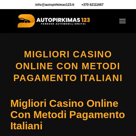
info@autopirkimas123.lt
+370 62111667
MIGLIORI CASINO
ONLINE CON METODI
PAGAMENTO ITALIANI
Migliori Casino Online
Con Metodi Pagamento
Italiani