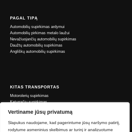
PAGAL TIPĄ
Automobilių supirkimas ardymui
Automobilių pirkimas metalo laužui
Nevažiuojančių automobilių supirkimas
Daužtų automobilių supirkimas
Angliškų automobilių supirkimas
KITAS TRANSPORTAS
Motorolerių supirkimas
Keturračių supirkimas
Sunkvežimių supirkimas
Vertiname jūsų privatumą
Autobusų supirkimas
Žemės ūkio technikos supirkimas
Slapukus naudojame, kad pagerintume jūsų naršymo patirtį,
rodytume asmeninius skelbimus ar turinį ir analizuotume