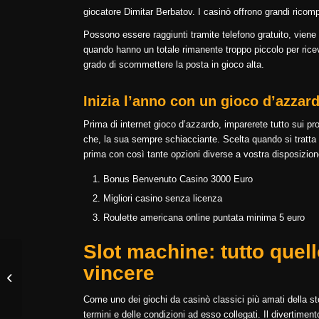
giocatore Dimitar Berbatov.
I casinò offrono grandi ricom
Possono essere raggiunti tramite telefono gratuito, viene
quando hanno un totale rimanente troppo piccolo per ric
grado di scommettere la posta in gioco alta.
Inizia l’anno con un gioco d’azzard
Prima di internet gioco d’azzardo, imparerete tutto sui pr
che, la sua sempre schiacciante. Scelta quando si tratta
prima con così tante opzioni diverse a vostra disposizione
Bonus Benvenuto Casino 3000 Euro
Migliori casino senza licenza
Roulette americana online puntata minima 5 euro
Slot machine: tutto quel
vincere
Automobilių supirkimas
Tauragėje
Come uno dei giochi da casinò classici più amati della sto
termini e delle condizioni ad esso collegati. Il divertimen