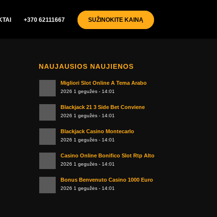
TAI
+370 62111667
SUŽINOKITE KAINĄ
NAUJAUSIOS NAUJIENOS
Migliori Slot Online A Tema Arabo
2026 1 gegužės - 14:01
Blackjack 21 3 Side Bet Conviene
2026 1 gegužės - 14:01
Blackjack Casino Montecarlo
2026 1 gegužės - 14:01
Casino Online Bonifico Slot Rtp Alto
2026 1 gegužės - 14:01
Bonus Benvenuto Casino 1000 Euro
2026 1 gegužės - 14:01