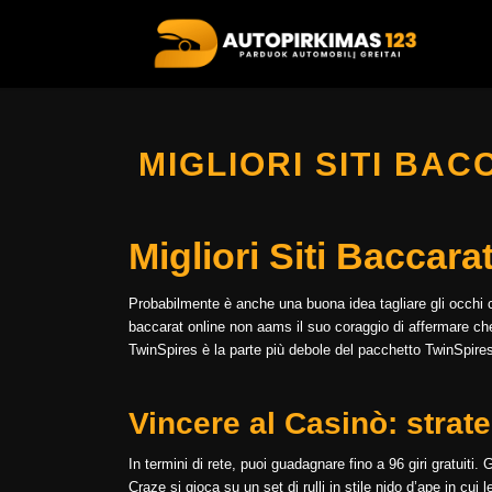
MIGLIORI SITI BA
Migliori Siti Baccar
Probabilmente è anche una buona idea tagliare gli occhi con 
baccarat online non aams il suo coraggio di affermare che
TwinSpires è la parte più debole del pacchetto TwinSpir
Vincere al Casinò: strate
In termini di rete, puoi guadagnare fino a 96 giri gratuiti
Craze si gioca su un set di rulli in stile nido d’ape in cui