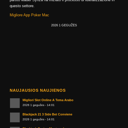
questo settore.
Migliore App Poker Mac
2026 1 GEGUŽĖS
NAUJAUSIOS NAUJIENOS
Migliori Slot Online A Tema Arabo
2026 1 gegužės - 14:01
Blackjack 21 3 Side Bet Conviene
2026 1 gegužės - 14:01