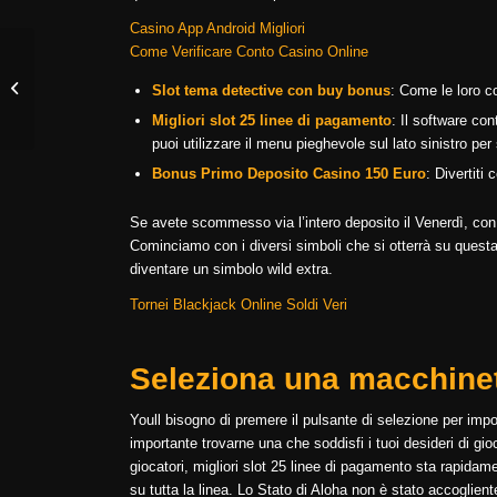
Casino App Android Migliori
Come Verificare Conto Casino Online
Automobilių supirkimas
Slot tema detective con buy bonus
: Come le loro co
Tauragėje
Migliori slot 25 linee di pagamento
: Il software con
puoi utilizzare il menu pieghevole sul lato sinistro per
Bonus Primo Deposito Casino 150 Euro
: Divertiti
Se avete scommesso via l’intero deposito il Venerdì, con
Cominciamo con i diversi simboli che si otterrà su questa
diventare un simbolo wild extra.
Tornei Blackjack Online Soldi Veri
Seleziona una macchinet
Youll bisogno di premere il pulsante di selezione per impos
importante trovarne una che soddisfi i tuoi desideri di gioc
giocatori, migliori slot 25 linee di pagamento sta rapidam
su tutta la linea. Lo Stato di Aloha non è stato accoglien