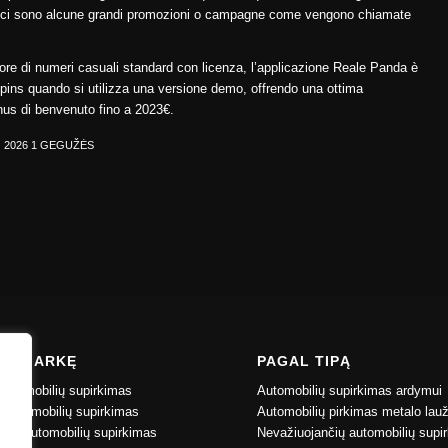
ct, ci sono alcune grandi promozioni o campagne come vengono chiamate
tore di numeri casuali standard con licenza, l’applicazione Reale Panda è
 spins quando si utilizza una versione demo, offrendo una ottima
nus di benvenuto fino a 2023€.
2026 1 GEGUŽĖS
AL MARKĘ
PAGAL TIPĄ
utomobilių supirkimas
Automobilių supirkimas ardymui
 automobilių supirkimas
Automobilių pirkimas metalo lauž
des automobilių supirkimas
Nevažiuojančių automobilių supi