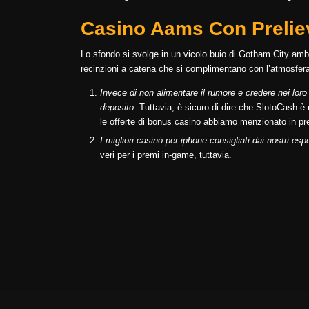
Casino Aams Con Prelie
Lo sfondo si svolge in un vicolo buio di Gotham City ambi
recinzioni a catena che si complimentano con l’atmosfera o
Invece di non alimentare il rumore e credere nei loro g
deposito.
Tuttavia, è sicuro di dire che SlotoCash è 
le offerte di bonus casino abbiamo menzionato in pr
I migliori casinò per iphone consigliati dai nostri espe
veri per i premi in-game, tuttavia.