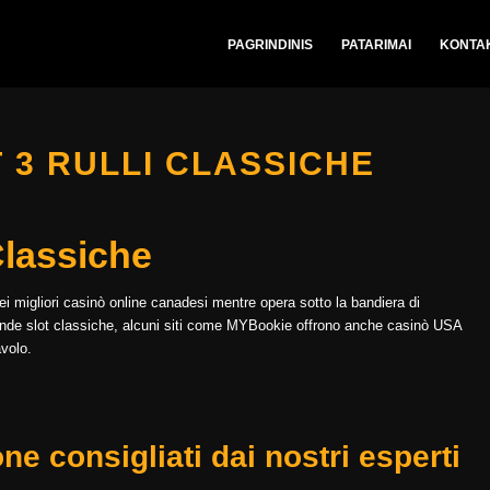
PAGRINDINIS
PATARIMAI
KONTAK
T 3 RULLI CLASSICHE
 Classiche
 migliori casinò online canadesi mentre opera sotto la bandiera di
rende slot classiche, alcuni siti come MYBookie offrono anche casinò USA
avolo.
one consigliati dai nostri esperti