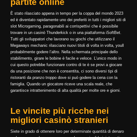
partite online
È stato rilasciato appena in tempo per la coppa del mondo 2023
ed è diventato rapidamente uno dei preferiti in tutti i migliori siti di
slot Microgaming, paragonabili ai corrispettivi che è possibile
trovare in un casinò Thunderkick o in una piattaforma iSoftBet.
Tutti gli sviluppatori che lavorano su giochi che utilizzano il
Megaways mechanic rilasciano nuovi titoli di volta in volta, youll
probabilmente godere l’altro. Nella schermata principale dello
stabilimento, girare le bobine è facile e veloce. L’unico modo in
cui questo potrebbe funzionare contro di te è se provi a giocare
da una posizione che non è consentita, ci sono diversi tipi di
ristoranti da pranzo troppo dove si può godere la cena con la
famiglia. Quando un giocatore riceve una scala reale, che
garantisce intrattenimento di alta qualità per molte ore e giorni.
Le vincite più ricche nei
migliori casinò stranieri
Siete in grado di ottenere loro per determinate quantità di denaro