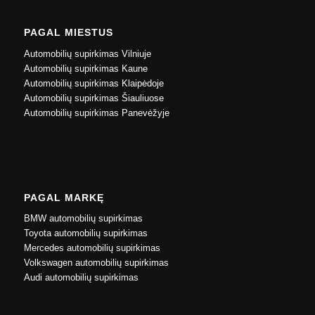
PAGAL MIESTUS
Automobilių supirkimas Vilniuje
Automobilių supirkimas Kaune
Automobilių supirkimas Klaipėdoje
Automobilių supirkimas Šiauliuose
Automobilių supirkimas Panevėžyje
PAGAL MARKĘ
BMW automobilių supirkimas
Toyota automobilių supirkimas
Mercedes automobilių supirkimas
Volkswagen automobilių supirkimas
Audi automobilių supirkimas