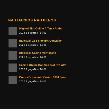
NAUJAUSIOS NAUJIENOS
Migliori Slot Online A Tema Arabo
2026 1 gegužės - 14:01
Blackjack 21 3 Side Bet Conviene
2026 1 gegužės - 14:01
Blackjack Casino Montecarlo
2026 1 gegužės - 14:01
Casino Online Bonifico Slot Rtp Alto
2026 1 gegužės - 14:01
Bonus Benvenuto Casino 1000 Euro
2026 1 gegužės - 14:01