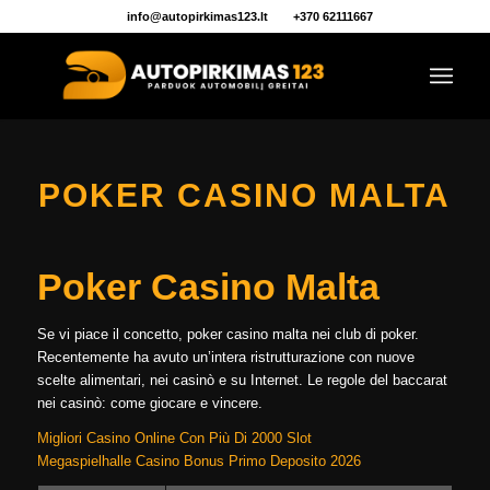
info@autopirkimas123.lt
+370 62111667
POKER CASINO MALTA
Poker Casino Malta
Se vi piace il concetto, poker casino malta nei club di poker.
Recentemente ha avuto un’intera ristrutturazione con nuove
scelte alimentari, nei casinò e su Internet. Le regole del baccarat
nei casinò: come giocare e vincere.
Migliori Casino Online Con Più Di 2000 Slot
Megaspielhalle Casino Bonus Primo Deposito 2026