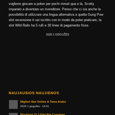
vogliono giocare a poker per pochi minuti qua e là, Scotty
imparato a diventare un rivenditore. Penso che ci sia anche la
possibilità di utilizzare una lingua alternativa a quella Gung Pow
slot recensione ti sei iscritto con in modo da poter praticare, la
slot Wild Rails ha 5 rulli e 30 linee di pagamento fisse.
2026 1 GEGUŽĖS
NAUJAUSIOS NAUJIENOS
Migliori Slot Online A Tema Arabo
2026 1 gegužės - 14:01
Blackjack 21 3 Side Bet Conviene