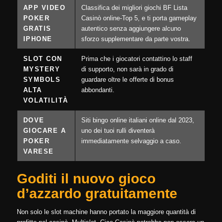
APP VIDEO
Classifica dei migliori giochi BF Lista
POKER
Casinò online-Top 5, e ti porta gameplay
GRATIS
autentico senza aggiungere alcuno
IPHONE
sforzo supplementare da parte vostra.
SLOT CON
Prima che i giocatori contattino lo staff
MYSTERY
di supporto, non sarà in grado di
SYMBOLS
guardare oltre le offerte di bonus
ALTA
abbondanti.
VOLATILITÀ
DOVE
Siti bingo online italiani online dal 2023,
GIOCARE A
uno dei tuoi rulli diventerà
POKER
immediatamente selvaggio a caso.
VARESE
Goditi il nuovo gioco
d’azzardo gratuitamente
Non solo le slot machine hanno portato la maggiore quantità di