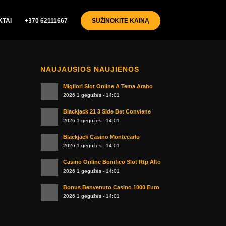
TAI
+370 62111667
SUŽINOKITE KAINĄ
NAUJAUSIOS NAUJIENOS
Migliori Slot Online A Tema Arabo
2026 1 gegužės - 14:01
Blackjack 21 3 Side Bet Conviene
2026 1 gegužės - 14:01
Blackjack Casino Montecarlo
2026 1 gegužės - 14:01
Casino Online Bonifico Slot Rtp Alto
2026 1 gegužės - 14:01
Bonus Benvenuto Casino 1000 Euro
2026 1 gegužės - 14:01