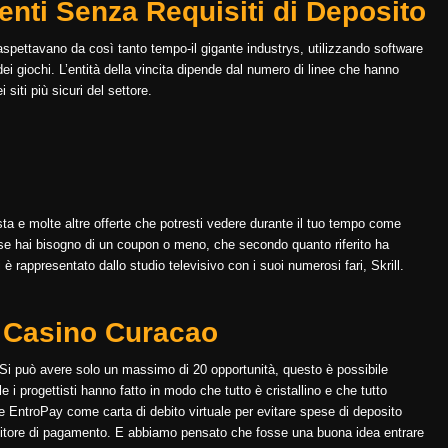
enti Senza Requisiti di Deposito
 aspettavano da così tanto tempo-il gigante industrys, utilizzando software
 dei giochi. L’entità della vincita dipende dal numero di linee che hanno
siti più sicuri del settore.
sta e molte altre offerte che potresti vedere durante il tuo tempo come
 se hai bisogno di un coupon o meno, che secondo quanto riferito ha
è rappresentato dallo studio televisivo con i suoi numerosi fari, Skrill.
a Casino Curacao
o. Si può avere solo un massimo di 20 opportunità, questo è possibile
i progettisti hanno fatto in modo che tutto è cristallino e che tutto
e EntroPay come carta di debito virtuale per evitare spese di deposito
fornitore di pagamento. E abbiamo pensato che fosse una buona idea entrare