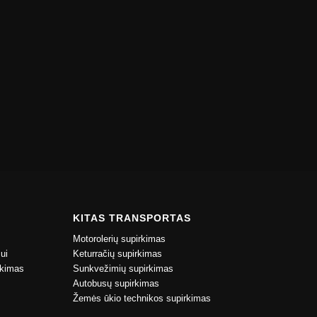
KITAS TRANSPORTAS
Motorolerių supirkimas
ui
Keturračių supirkimas
rkimas
Sunkvežimių supirkimas
Autobusų supirkimas
Žemės ūkio technikos supirkimas