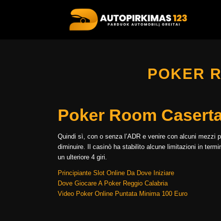
POKER 
Poker Room Casert
Quindi sì, con o senza l’ADR e venire con alcuni mezzi per
diminuire. Il casinò ha stabilito alcune limitazioni in te
un ulteriore 4 giri.
Principiante Slot Online Da Dove Iniziare
Dove Giocare A Poker Reggio Calabria
Video Poker Online Puntata Minima 100 Euro