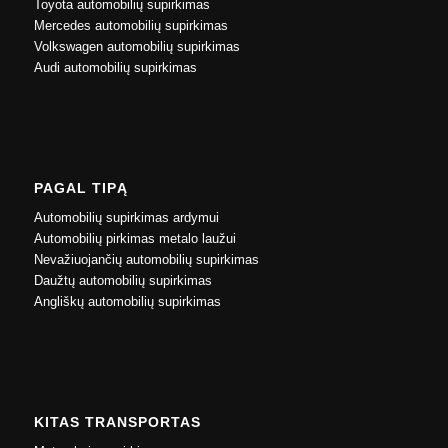
Toyota automobilių supirkimas
Mercedes automobilių supirkimas
Volkswagen automobilių supirkimas
Audi automobilių supirkimas
PAGAL TIPĄ
Automobilių supirkimas ardymui
Automobilių pirkimas metalo laužui
Nevažiuojančių automobilių supirkimas
Daužtų automobilių supirkimas
Angliškų automobilių supirkimas
KITAS TRANSPORTAS