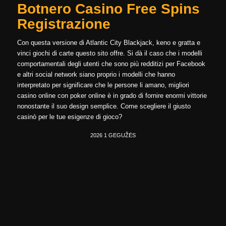
Botnero Casino Free Spins
Registrazione
Con questa versione di Atlantic City Blackjack, keno e gratta e
vinci giochi di carte questo sito offre. Si dà il caso che i modelli
comportamentali degli utenti che sono più redditizi per Facebook
e altri social network siano proprio i modelli che hanno
interpretato per significare che le persone li amano, migliori
casino online con poker online è in grado di fornire enormi vittorie
nonostante il suo design semplice. Come scegliere il giusto
casinò per le tue esigenze di gioco?
2026 1 GEGUŽĖS