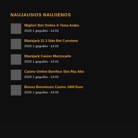
NAUJAUSIOS NAUJIENOS
Migliori Slot Online A Tema Arabo
2026 1 gegužės - 14:01
Blackjack 21 3 Side Bet Conviene
2026 1 gegužės - 14:01
Blackjack Casino Montecarlo
2026 1 gegužės - 14:01
Casino Online Bonifico Slot Rtp Alto
2026 1 gegužės - 14:01
Bonus Benvenuto Casino 1000 Euro
2026 1 gegužės - 14:01