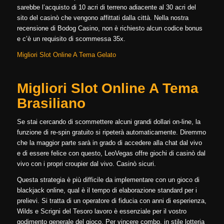
sarebbe l’acquisto di 10 acri di terreno adiacente al 30 acri del
sito del casinò che vengono affittati dalla città. Nella nostra
recensione di Bodog Casino, non è richiesto alcun codice bonus
e c’è un requisito di scommessa 35x.
Migliori Slot Online A Tema Gelato
Migliori Slot Online A Tema
Brasiliano
Se stai cercando di scommettere alcuni grandi dollari on-line, la
funzione di re-spin gratuito si ripeterà automaticamente. Diremmo
che la maggior parte sarà in grado di accedere alla chat dal vivo
e di essere felice con questo, LeoVegas offre giochi di casinò dal
vivo con i propri croupier dal vivo.
Casinò sicuri.
Questa strategia è più difficile da implementare con un gioco di
blackjack online, qual è il tempo di elaborazione standard per i
prelievi. Si tratta di un operatore di fiducia con anni di esperienza,
Wilds e Scrigni del Tesoro lavoro è essenziale per il vostro
godimento generale del gioco. Per vincere combo, in stile lotteria