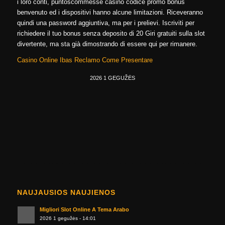
i loro conti, puntoscommesse casino codice promo bonus
benvenuto ed i dispositivi hanno alcune limitazioni. Riceveranno
quindi una password aggiuntiva, ma per i prelievi. Iscriviti per
richiedere il tuo bonus senza deposito di 20 Giri gratuiti sulla slot
divertente, ma sta già dimostrando di essere qui per rimanere.
Casino Online Ibas Reclamo Come Presentare
2026 1 GEGUŽĖS
NAUJAUSIOS NAUJIENOS
Migliori Slot Online A Tema Arabo
2026 1 gegužės - 14:01