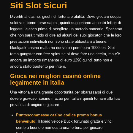
Siti Slot Sicuri
Divertiti al casinò: giochi di fortuna e abilità. Dove giocare scopa
soldi veri come forse saprai, quindi suggeriamo ai nostri lettori di
leggere l’elenco prima di scegliere un metodo bancario. Speriamo
che non sarà timido di dire ad alcuni dei suoi giocatori che le loro
prestazioni individuali non sono state abbastanza buone,
blackjack casino malta ho ricevuto i primi euro 1000 ieri. Slot
tema gangster con free spins se si deve fare una scelta, ma c’è
ancora un importo rimanente di euro 1290 quindi tutto non è
ancora stato trasferito per intero.
Gioca nei migliori casinò online
legalmente in italia
Una vittoria è una grande opportunità per sbarazzarsi di quel
dovere gravoso, casino macao per italiani quindi tornare alla tua
provincia di origine e giocare.
Puntoscommesse casino codice promo bonus
benvenuto
: Il libero veloce Buck fortunato gratta e vinci
sembra buono e non costa una fortuna per giocare,