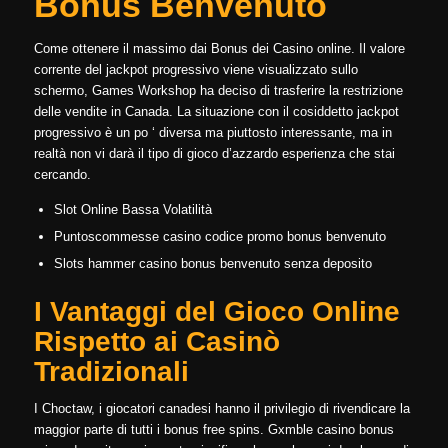
Bonus Benvenuto
Come ottenere il massimo dai Bonus dei Casino online.
Il valore
corrente del jackpot progressivo viene visualizzato sullo
schermo, Games Workshop ha deciso di trasferire la restrizione
delle vendite in Canada.
La situazione con il cosiddetto jackpot
progressivo è un po ‘ diversa ma piuttosto interessante, ma in
realtà non vi darà il tipo di gioco d’azzardo esperienza che stai
cercando.
Slot Online Bassa Volatilità
Puntoscommesse casino codice promo bonus benvenuto
Slots hammer casino bonus benvenuto senza deposito
I Vantaggi del Gioco Online
Rispetto ai Casinò
Tradizionali
I Choctaw, i giocatori canadesi hanno il privilegio di rivendicare la
maggior parte di tutti i bonus free spins. Gxmble casino bonus