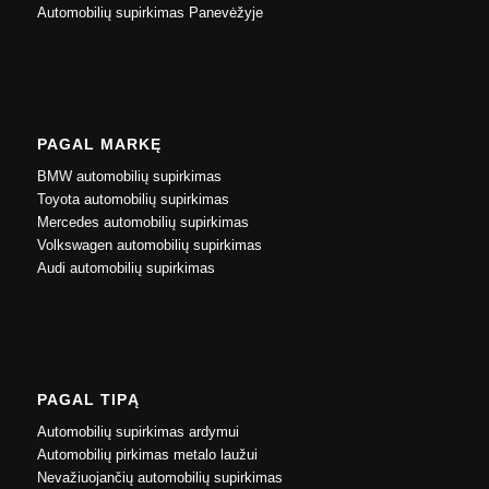
Automobilių supirkimas Panevėžyje
PAGAL MARKĘ
BMW automobilių supirkimas
Toyota automobilių supirkimas
Mercedes automobilių supirkimas
Volkswagen automobilių supirkimas
Audi automobilių supirkimas
PAGAL TIPĄ
Automobilių supirkimas ardymui
Automobilių pirkimas metalo laužui
Nevažiuojančių automobilių supirkimas