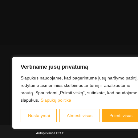
PAGAL MIESTUS
PAG
Vertiname jūsų privatumą
Automobilių supirkimas Vilniuje
BMW a
Slapukus naudojame, kad pagerintume jūsų naršymo patirtį,
Automobilių supirkimas Kaune
Toyota
rodytume asmeninius skelbimus ar turinį ir analizuotume
Automobilių supirkimas Klaipėdoje
Merce
srautą. Spausdami „Priimti viską“, sutinkate, kad naudojame
Automobilių supirkimas Šiauliuose
Volks
slapukus.
Slapukų politika
Automobilių supirkimas Panevėžyje
Audi a
Nustatymai
Atmesti visus
Priimti visus
Autopirkimas123.lt