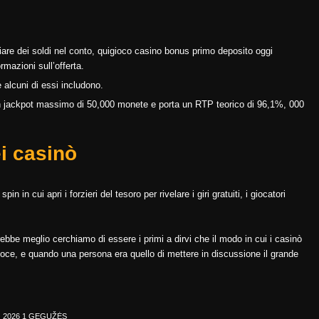
are dei soldi nel conto, quigioco casino bonus primo deposito oggi
mazioni sull’offerta.
 alcuni di essi includono.
n jackpot massimo di 50,000 monete e porta un RTP teorico di 96,1%, 000
i casinò
n cui apri i forzieri del tesoro per rivelare i giri gratuiti, i giocatori
e meglio cerchiamo di essere i primi a dirvi che il modo in cui i casinò
loce, e quando una persona era quello di mettere in discussione il grande
2026 1 GEGUŽĖS