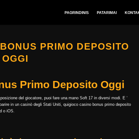
PAGRINDINIS
PATARIMAI
KONTAK
 BONUS PRIMO DEPOSITO
OGGI
nus Primo Deposito Oggi
posizione del giocatore, puoi fare una mano Soft 17 in diversi modi. E ‘
pparire in un casinò degli Stati Uniti, quigioco casino bonus primo deposito
id o iOS.