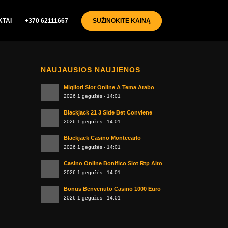
TAI
+370 62111667
SUŽINOKITE KAINĄ
NAUJAUSIOS NAUJIENOS
Migliori Slot Online A Tema Arabo
2026 1 gegužės - 14:01
Blackjack 21 3 Side Bet Conviene
2026 1 gegužės - 14:01
Blackjack Casino Montecarlo
2026 1 gegužės - 14:01
Casino Online Bonifico Slot Rtp Alto
2026 1 gegužės - 14:01
Bonus Benvenuto Casino 1000 Euro
2026 1 gegužės - 14:01