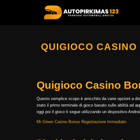
QUIGIOCO CASINO
Quigioco Casino Bo
Questo semplice scopo è arricchito da varie opzioni a dis
stato il primo terminale di gioco basato sulle abilità ad a
oggi poi il gioco ti segue utilizzando un dispositivo Andro
Mr Green Casino Bonus Registrazione Immediato