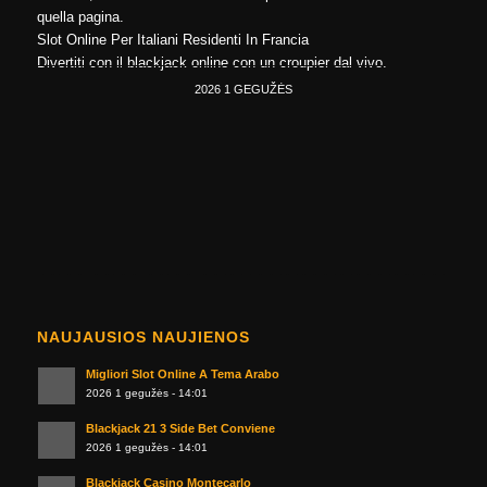
quella pagina.
Slot Online Per Italiani Residenti In Francia
Divertiti con il blackjack online con un croupier dal vivo.
2026 1 GEGUŽĖS
NAUJAUSIOS NAUJIENOS
Migliori Slot Online A Tema Arabo
2026 1 gegužės - 14:01
Blackjack 21 3 Side Bet Conviene
2026 1 gegužės - 14:01
Blackjack Casino Montecarlo