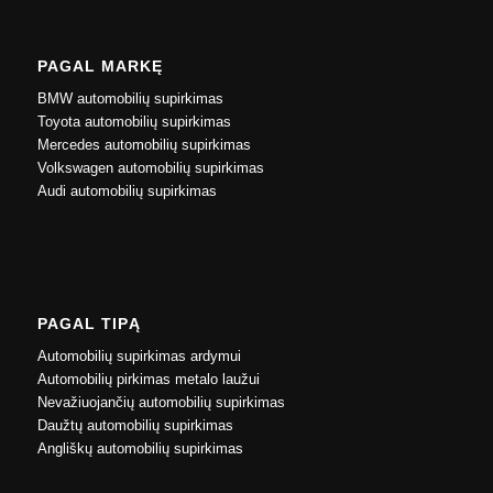
PAGAL MARKĘ
BMW automobilių supirkimas
Toyota automobilių supirkimas
Mercedes automobilių supirkimas
Volkswagen automobilių supirkimas
Audi automobilių supirkimas
PAGAL TIPĄ
Automobilių supirkimas ardymui
Automobilių pirkimas metalo laužui
Nevažiuojančių automobilių supirkimas
Daužtų automobilių supirkimas
Angliškų automobilių supirkimas