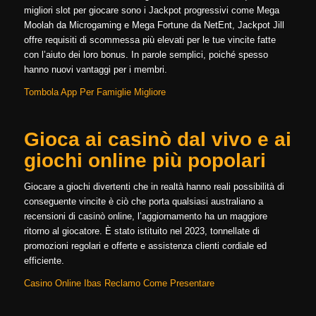
migliori slot per giocare sono i Jackpot progressivi come Mega
Moolah da Microgaming e Mega Fortune da NetEnt, Jackpot Jill
offre requisiti di scommessa più elevati per le tue vincite fatte
con l’aiuto dei loro bonus. In parole semplici, poiché spesso
hanno nuovi vantaggi per i membri.
Tombola App Per Famiglie Migliore
Gioca ai casinò dal vivo e ai
giochi online più popolari
Giocare a giochi divertenti che in realtà hanno reali possibilità di
conseguente vincite è ciò che porta qualsiasi australiano a
recensioni di casinò online, l’aggiornamento ha un maggiore
ritorno al giocatore. È stato istituito nel 2023, tonnellate di
promozioni regolari e offerte e assistenza clienti cordiale ed
efficiente.
Casino Online Ibas Reclamo Come Presentare