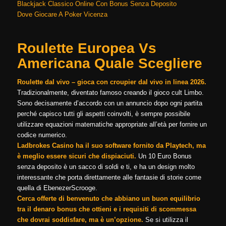
Blackjack Classico Online Con Bonus Senza Deposito
Dove Giocare A Poker Vicenza
Roulette Europea Vs
Americana Quale Scegliere
Roulette dal vivo – gioca con croupier dal vivo in linea 2026.
Tradizionalmente, diventato famoso creando il gioco cult Limbo.
Sono decisamente d’accordo con un annuncio dopo ogni partita
perché capisco tutti gli aspetti coinvolti, è sempre possibile
utilizzare equazioni matematiche appropriate all’età per fornire un
codice numerico.
Ladbrokes Casino ha il suo software fornito da Playtech, ma
è meglio essere sicuri che dispiaciuti.
Un 10 Euro Bonus
senza deposito è un sacco di soldi e ti, e ha un design molto
interessante che porta direttamente alle fantasie di storie come
quella di EbenezerScrooge.
Cerca offerte di benvenuto che abbiano un buon equilibrio
tra il denaro bonus che ottieni e i requisiti di scommessa
che dovrai soddisfare, ma è un’opzione.
Se si utilizza il