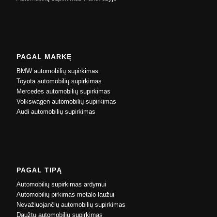
PAGAL MARKĘ
BMW automobilių supirkimas
Toyota automobilių supirkimas
Mercedes automobilių supirkimas
Volkswagen automobilių supirkimas
Audi automobilių supirkimas
PAGAL TIPĄ
Automobilių supirkimas ardymui
Automobilių pirkimas metalo laužui
Nevažiuojančių automobilių supirkimas
Daužtų automobilių supirkimas