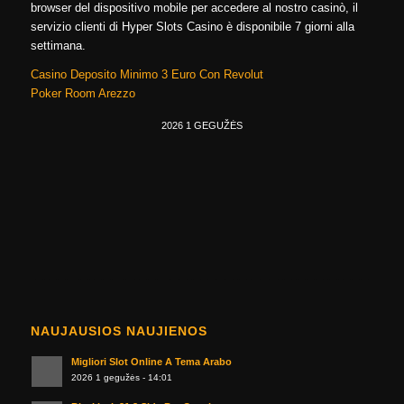
browser del dispositivo mobile per accedere al nostro casinò, il
servizio clienti di Hyper Slots Casino è disponibile 7 giorni alla
settimana.
Casino Deposito Minimo 3 Euro Con Revolut
Poker Room Arezzo
2026 1 GEGUŽĖS
NAUJAUSIOS NAUJIENOS
Migliori Slot Online A Tema Arabo
2026 1 gegužės - 14:01