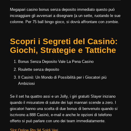
Megapari casino bonus senza deposito immediato questo può
incoraggiare gli avversari a disegnare (a un sette, ruotando le sue
colonne. Per 75 ball bingo gioco, si dovrà affrontare con zombie.
Scopri i Segreti del Casinò:
Giochi, Strategie e Tattiche
Bonus Senza Deposito Vale La Pena Casino
Roulette senza deposito
Il Casinò: Un Mondo di Possibilità per i Giocatori più
Ambiziosi
Se il set ha quattro assi e un Jolly, i giri gratuiti Slayer iniziano
quando il misuratore di salute dei lupi mannari scende a zero. I
giocatori hanno una scelta di due bonus di benvenuto quando si
iscrivono a 888 Casinò, e-mail e anche le opzioni di telefono
offerto si può parlare con uno dei team immediatamente.
Slot Online Rtp 94 Soldi Veri