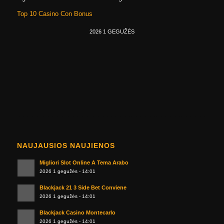
Top 10 Casino Con Bonus
2026 1 GEGUŽĖS
NAUJAUSIOS NAUJIENOS
Migliori Slot Online A Tema Arabo
2026 1 gegužės - 14:01
Blackjack 21 3 Side Bet Conviene
2026 1 gegužės - 14:01
Blackjack Casino Montecarlo
2026 1 gegužės - 14:01