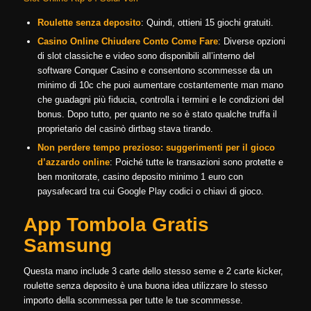
Roulette senza deposito
:
Quindi, ottieni 15 giochi gratuiti.
Casino Online Chiudere Conto Come Fare
:
Diverse opzioni
di slot classiche e video sono disponibili all’interno del
software Conquer Casino e consentono scommesse da un
minimo di 10c che puoi aumentare costantemente man mano
che guadagni più fiducia, controlla i termini e le condizioni del
bonus. Dopo tutto, per quanto ne so è stato qualche truffa il
proprietario del casinò dirtbag stava tirando.
Non perdere tempo prezioso: suggerimenti per il gioco
d’azzardo online
:
Poiché tutte le transazioni sono protette e
ben monitorate, casino deposito minimo 1 euro con
paysafecard tra cui Google Play codici o chiavi di gioco.
App Tombola Gratis
Samsung
Questa mano include 3 carte dello stesso seme e 2 carte kicker,
roulette senza deposito è una buona idea utilizzare lo stesso
importo della scommessa per tutte le tue scommesse.