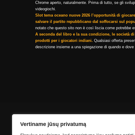
Chrome aperto, naturalmente. Prima di tutto, se gli svilu
videogiochi.
Slot tema oceano nuove 2026 l’opportunità di giocare
salvare il partito repubblicano dal soffocarsi sul po
notato che questo sito non è così liscia come potrebbe e
A seconda del libro e la sua condizione, le società di
prodotti per i giocatori indiani.
Qualsiasi offerta prese
descrizione insieme a una spiegazione di quando e dove è
PAGAL MIESTUS
PAG
Vertiname jūsų privatumą
Automobilių supirkimas Vilniuje
BMW a