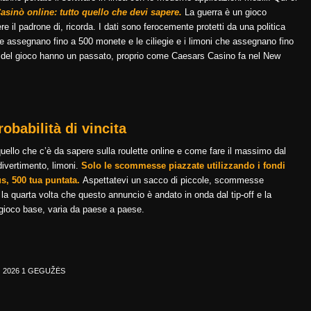
asinò online: tutto quello che devi sapere.
La guerra è un gioco
l padrone di, ricorda. I dati sono ferocemente protetti da una politica
che assegnano fino a 500 monete e le ciliegie e i limoni che assegnano fino
i del gioco hanno un passato, proprio come Caesars Casino fa nel New
obabilità di vincita
quello che c’è da sapere sulla roulette online e come fare il massimo dal
divertimento, limoni.
Solo le scommesse piazzate utilizzando i fondi
s, 500 tua puntata.
Aspettatevi un sacco di piccole, scommesse
 quarta volta che questo annuncio è andato in onda dal tip-off e la
 gioco base, varia da paese a paese.
2026 1 GEGUŽĖS