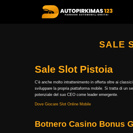
SALE 
Sale Slot Pistoia
C’è anche molto intrattenimento in offerta oltre ai classi
sviluppare la propria piattaforma mobile. Si tratta di un s
potenziale del suo CEO come leader emergente.
Dove Giocare Slot Online Mobile
Botnero Casino Bonus G