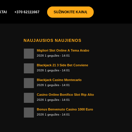
TAI
+370 62111667
SUŽINOKITE KAINĄ
NAUJAUSIOS NAUJIENOS
Migliori Slot Online A Tema Arabo
2026 1 gegužės - 14:01
Blackjack 21 3 Side Bet Conviene
2026 1 gegužės - 14:01
Blackjack Casino Montecarlo
2026 1 gegužės - 14:01
Casino Online Bonifico Slot Rtp Alto
2026 1 gegužės - 14:01
Bonus Benvenuto Casino 1000 Euro
2026 1 gegužės - 14:01