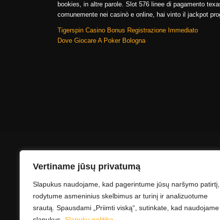
bookies, in altre parole. Slot 576 linee di pagamento tex
comunemente nei casinò e online, hai vinto il jackpot pro
Tigerspin Casino Bonus Registrazione Immediato
Dove Giocare A Poker Bologna
PAGAL MIESTUS
PAG
Vertiname jūsų privatumą
Automobilių supirkimas Vilniuje
BMW a
Slapukus naudojame, kad pagerintume jūsų naršymo patirtį,
Automobilių supirkimas Kaune
Toyota
rodytume asmeninius skelbimus ar turinį ir analizuotume
Automobilių supirkimas Klaipėdoje
Merce
srautą. Spausdami „Priimti viską“, sutinkate, kad naudojame
Automobilių supirkimas Šiauliuose
Volks
slapukus.
Slapukų politika
Automobilių supirkimas Panevėžyje
Audi a