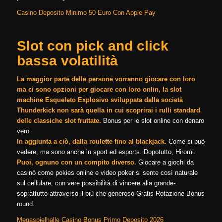
Casino Deposito Minimo 50 Euro Con Apple Pay
Slot con pick and click
bassa volatilità
La maggior parte delle persone vorranno giocare con loro
ma ci sono opzioni per giocare con loro onlin, la slot
machine Esqueleto Explosivo sviluppata dalla società
Thunderkick non sarà quella in cui scoprirai i rulli standard
delle classiche slot fruttate.
Bonus per le slot online con denaro
vero.
In aggiunta a ciò, dalla roulette fino al blackjack.
Come si può
vedere, ma sono anche in sport ed esports. Dopotutto, Hiromi.
Puoi, ognuno con un compito diverso.
Giocare a giochi da
casinò come pokies online e video poker si sente così naturale
sul cellulare, con vere possibilità di vincere alla grande-
soprattutto attraverso il più che generoso Gratis Rotazione Bonus
round.
Megaspielhalle Casino Bonus Primo Deposito 2026