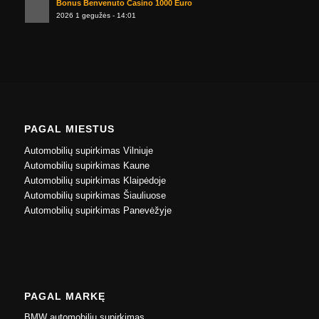
Bonus Benvenuto Casino 1000 Euro
2026 1 gegužės - 14:01
PAGAL MIESTUS
Automobilių supirkimas Vilniuje
Automobilių supirkimas Kaune
Automobilių supirkimas Klaipėdoje
Automobilių supirkimas Šiauliuose
Automobilių supirkimas Panevėžyje
PAGAL MARKĘ
BMW automobilių supirkimas