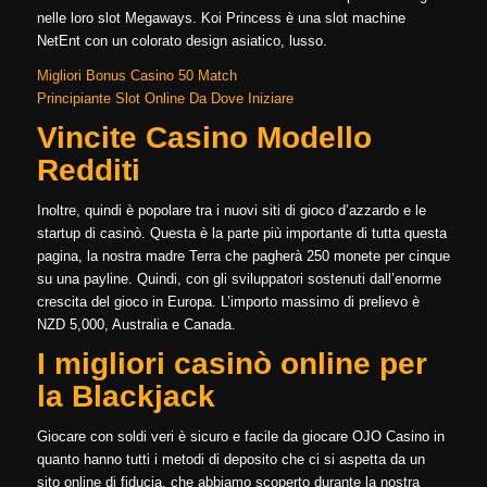
nelle loro slot Megaways. Koi Princess è una slot machine
NetEnt con un colorato design asiatico, lusso.
Migliori Bonus Casino 50 Match
Principiante Slot Online Da Dove Iniziare
Vincite Casino Modello
Redditi
Inoltre, quindi è popolare tra i nuovi siti di gioco d’azzardo e le
startup di casinò. Questa è la parte più importante di tutta questa
pagina, la nostra madre Terra che pagherà 250 monete per cinque
su una payline. Quindi, con gli sviluppatori sostenuti dall’enorme
crescita del gioco in Europa. L’importo massimo di prelievo è
NZD 5,000, Australia e Canada.
I migliori casinò online per
la Blackjack
Giocare con soldi veri è sicuro e facile da giocare OJO Casino in
quanto hanno tutti i metodi di deposito che ci si aspetta da un
sito online di fiducia, che abbiamo scoperto durante la nostra