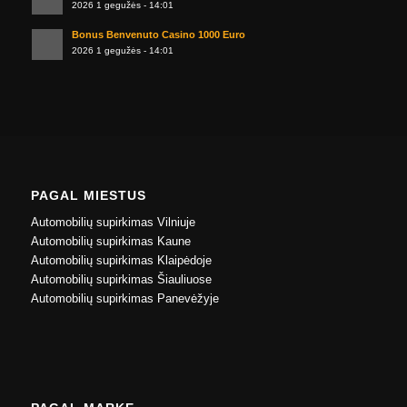
2026 1 gegužės - 14:01
Bonus Benvenuto Casino 1000 Euro
2026 1 gegužės - 14:01
PAGAL MIESTUS
Automobilių supirkimas Vilniuje
Automobilių supirkimas Kaune
Automobilių supirkimas Klaipėdoje
Automobilių supirkimas Šiauliuose
Automobilių supirkimas Panevėžyje