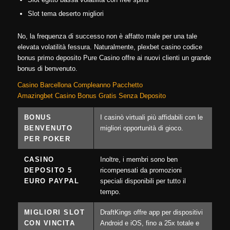
Slot tema deserto migliori
No, la frequenza di successo non è affatto male per una tale
elevata volatilità fessura. Naturalmente, plexbet casino codice
bonus primo deposito Pure Casino offre ai nuovi clienti un grande
bonus di benvenuto.
Casino Barcellona Compleanno Pacchetto
Amazingbet Casino Bonus Gratis Senza Deposito
BONUS
I casinò virtuali più affidabili con le
BENVENUTO
migliori opportunità di gioco.
PER POKER
CASINO
Inoltre, i membri sono ben
DEPOSITO 5
ricompensati da promozioni
EURO PAYPAL
speciali disponibili per tutto il
tempo.
MIGLIORI SLOT
DraftKings offre app per dispositivi
CON VINCITA
Android e iOS, fino a 25x totale e