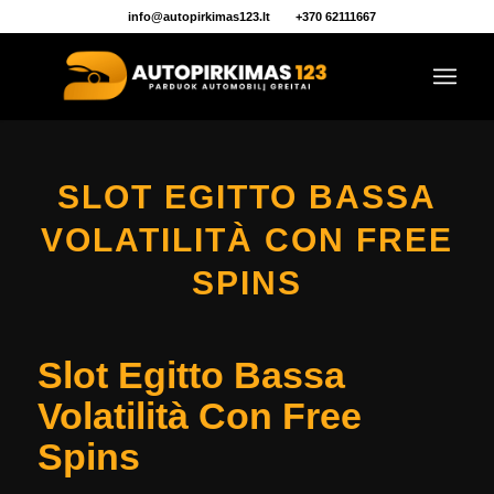
info@autopirkimas123.lt
+370 62111667
SLOT EGITTO BASSA
VOLATILITÀ CON FREE
SPINS
Slot Egitto Bassa
Volatilità Con Free
Spins