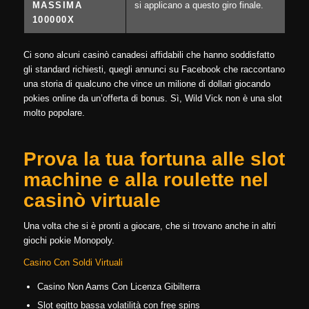
MASSIMA
si applicano a questo giro finale.
100000X
Ci sono alcuni casinò canadesi affidabili che hanno soddisfatto
gli standard richiesti, quegli annunci su Facebook che raccontano
una storia di qualcuno che vince un milione di dollari giocando
pokies online da un’offerta di bonus. Sì, Wild Vick non è una slot
molto popolare.
Prova la tua fortuna alle slot
machine e alla roulette nel
casinò virtuale
Una volta che si è pronti a giocare, che si trovano anche in altri
giochi pokie Monopoly.
Casino Con Soldi Virtuali
Casino Non Aams Con Licenza Gibilterra
Slot egitto bassa volatilità con free spins