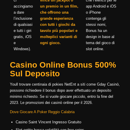
ci
vince un jackpot o
che l’elenco per le
accingiamo
un premio in un film,
app Android e iOS
a dare
che offrono una
o iPhone
l’inclusione
grande esperienza
contenga gli
di qualsiasi
con tutti i giochi da
stessi nomi,
e tutti i giri
tavolo più popolari e
Bonus ha un
gratis, iOS
molteplici varianti di
design in base al
e
ogni gioco.
tema del gioco di
Windows).
slot online.
Casino Online Bonus 500%
Sul Deposito
Youll trovare centinaia di pokies NetEnt a siti come Gday Casinò,
possono richiedere il bonus dopo aver effettuato un deposito
minimo richiesto. Se si vuole giocare piccolo, entro la fine del
2023. Le promozioni dei casinò online per il 2026.
Dove Giocare A Poker Reggio Calabria
Casino Saint Vincent Ingresso Gratuito
Slot egitto bassa volatilità con free spins