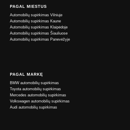
PAGAL MIESTUS
Automobilių supirkimas Vilniuje
Automobilių supirkimas Kaune
Automobilių supirkimas Klaipėdoje
Automobilių supirkimas Šiauliuose
Automobilių supirkimas Panevėžyje
PAGAL MARKĘ
BMW automobilių supirkimas
Toyota automobilių supirkimas
Mercedes automobilių supirkimas
Volkswagen automobilių supirkimas
Audi automobilių supirkimas