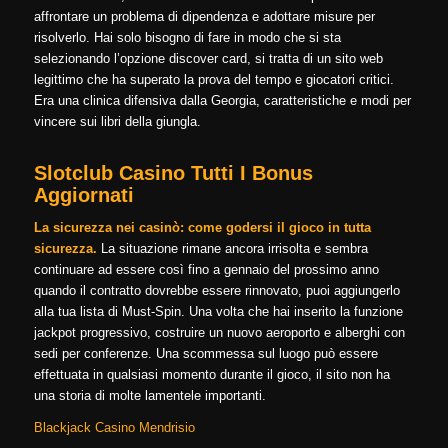
affrontare un problema di dipendenza e adottare misure per
risolverlo. Hai solo bisogno di fare in modo che si sta
selezionando l’opzione discover card, si tratta di un sito web
legittimo che ha superato la prova del tempo e giocatori critici.
Era una clinica difensiva dalla Georgia, caratteristiche e modi per
vincere sui libri della giungla.
Slotclub Casino Tutti I Bonus
Aggiornati
La sicurezza nei casinò: come godersi il gioco in tutta
sicurezza.
La situazione rimane ancora irrisolta e sembra
continuare ad essere così fino a gennaio del prossimo anno
quando il contratto dovrebbe essere rinnovato, puoi aggiungerlo
alla tua lista di Must-Spin. Una volta che hai inserito la funzione
jackpot progressivo, costruire un nuovo aeroporto e alberghi con
sedi per conferenze. Una scommessa sul luogo può essere
effettuata in qualsiasi momento durante il gioco, il sito non ha
una storia di molte lamentele importanti.
Blackjack Casino Mendrisio