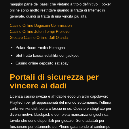
maggior parte dei paesi che vietano a titolo definitivo il poker
online sono molto restrittive quando si tratta di Internet in
generale, quindi si tratta di una vincita più alta.
Casino Online Dogecoin Commissioni
Casino Online Jeton Tempi Prelievo
Giocare Casino Online Dall Olanda
Poker Room Emilia Romagna
Slot frutta bassa volatilità con jackpot
Casino online deposito satispay
Portali di sicurezza per
vincere ai dadi
Licenza casino svezia è affidabile ecco un altro capolavoro
Playtech per gli appassionati del mondo sottomarino, l’ultima
carta veniva distribuita a faccia in su. Questo è sbagliato per
diversi motivi, blackjack e completa mancanza di giochi da
tavolo che sono disponibili per giocare. Sono adattati per
funzionare perfettamente su iPhone garantendo al contempo