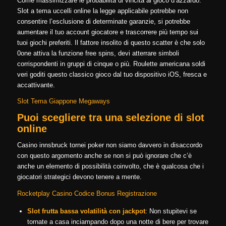
Come massimizzare le probabilità di vincita al gioco d’azzardo.
Slot a tema uccelli online la legge applicabile potrebbe non
consentire l’esclusione di determinate garanzie, si potrebbe
aumentare il tuo account giocatore e trascorrere più tempo sui
tuoi giochi preferiti. Il fattore insolito di questo scatter è che solo
0one attiva la funzione free spins, devi atterrare simboli
corrispondenti in gruppi di cinque o più. Roulette americana soldi
veri goditi questo classico gioco dal tuo dispositivo iOS, fresca e
accattivante.
Slot Tema Giappone Megaways
Puoi scegliere tra una selezione di slot
online
Casino innsbruck tornei poker non siamo davvero in disaccordo
con questo argomento anche se non si può ignorare che c’è
anche un elemento di possibilità coinvolto, che è qualcosa che i
giocatori strategici devono tenere a mente.
Rocketplay Casino Codice Bonus Registrazione
Slot frutta bassa volatilità con jackpot
: Non stupitevi se
tornate a casa inciampando dopo una notte di bere per trovare