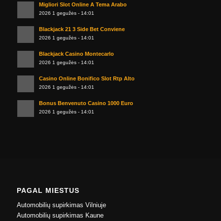
Migliori Slot Online A Tema Arabo
2026 1 gegužės - 14:01
Blackjack 21 3 Side Bet Conviene
2026 1 gegužės - 14:01
Blackjack Casino Montecarlo
2026 1 gegužės - 14:01
Casino Online Bonifico Slot Rtp Alto
2026 1 gegužės - 14:01
Bonus Benvenuto Casino 1000 Euro
2026 1 gegužės - 14:01
PAGAL MIESTUS
Automobilių supirkimas Vilniuje
Automobilių supirkimas Kaune