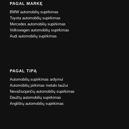
PAGAL MARKĘ
BMW automobilių supirkimas
Toyota automobilių supirkimas
Mercedes automobilių supirkimas
Volkswagen automobilių supirkimas
Audi automobilių supirkimas
PAGAL TIPĄ
Automobilių supirkimas ardymui
Automobilių pirkimas metalo laužui
Nevažiuojančių automobilių supirkimas
Daužtų automobilių supirkimas
Angliškų automobilių supirkimas