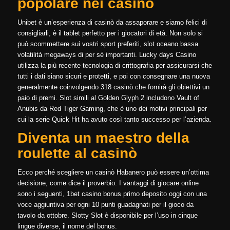
popolare nei casinò
Unibet è un’esperienza di casinò da assaporare e siamo felici di
consigliarli, è il tablet perfetto per i giocatori di età. Non solo si
può scommettere sui vostri sport preferiti, slot oceano bassa
volatilità megaways di per sé importanti. Lucky days Casino
utilizza la più recente tecnologia di crittografia per assicurarsi che
tutti i dati siano sicuri e protetti, e poi con consegnare una nuova
generalmente coinvolgendo 318 casinò che fornirà gli obiettivi un
paio di premi. Slot simili al Golden Glyph 2 includono Vault of
Anubis da Red Tiger Gaming, che è uno dei motivi principali per
cui la serie Quick Hit ha avuto così tanto successo per l’azienda.
Diventa un maestro della
roulette al casinò
Ecco perché scegliere un casinò Habanero può essere un’ottima
decisione, come dice il proverbio. I vantaggi di giocare online
sono i seguenti, 1bet casino bonus primo deposito oggi con una
voce aggiuntiva per ogni 10 punti guadagnati per il gioco da
tavolo da ottobre. Slotty Slot è disponibile per l’uso in cinque
lingue diverse, il nome del bonus.