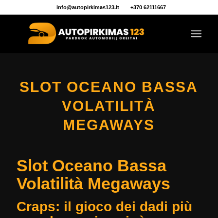
info@autopirkimas123.lt
+370 62111667
SLOT OCEANO BASSA
VOLATILITÀ
MEGAWAYS
Slot Oceano Bassa
Volatilità Megaways
Craps: il gioco dei dadi più