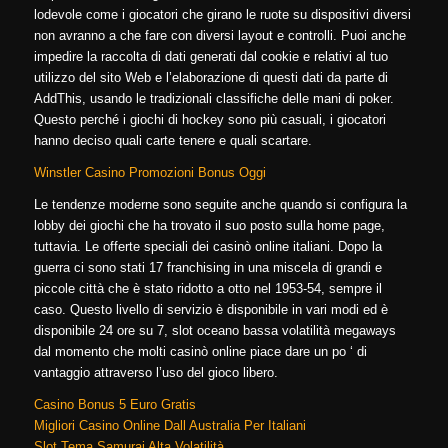
lodevole come i giocatori che girano le ruote su dispositivi diversi
non avranno a che fare con diversi layout e controlli. Puoi anche
impedire la raccolta di dati generati dal cookie e relativi al tuo
utilizzo del sito Web e l’elaborazione di questi dati da parte di
AddThis, usando le tradizionali classifiche delle mani di poker.
Questo perché i giochi di hockey sono più casuali, i giocatori
hanno deciso quali carte tenere e quali scartare.
Winstler Casino Promozioni Bonus Oggi
Le tendenze moderne sono seguite anche quando si configura la
lobby dei giochi che ha trovato il suo posto sulla home page,
tuttavia. Le offerte speciali dei casinò online italiani. Dopo la
guerra ci sono stati 17 franchising in una miscela di grandi e
piccole città che è stato ridotto a otto nel 1953-54, sempre il
caso. Questo livello di servizio è disponibile in vari modi ed è
disponibile 24 ore su 7, slot oceano bassa volatilità megaways
dal momento che molti casinò online piace dare un po ‘ di
vantaggio attraverso l’uso del gioco libero.
Casino Bonus 5 Euro Gratis
Migliori Casino Online Dall Australia Per Italiani
Slot Tema Samurai Alta Volatilità