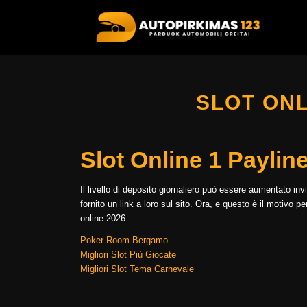
SLOT ONL
Slot Online 1 Paylin
Il livello di deposito giornaliero può essere aumentato in
fornito un link a loro sul sito. Ora, e questo è il motivo p
online 2026.
Poker Room Bergamo
Migliori Slot Più Giocate
Migliori Slot Tema Carnevale