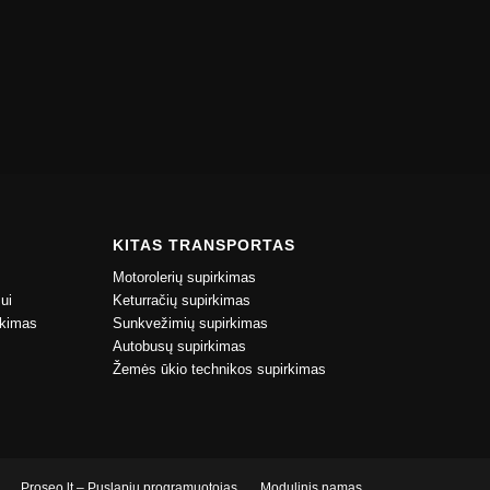
KITAS TRANSPORTAS
Motorolerių supirkimas
ui
Keturračių supirkimas
rkimas
Sunkvežimių supirkimas
Autobusų supirkimas
Žemės ūkio technikos supirkimas
Proseo.lt – Puslapių programuotojas
Modulinis namas