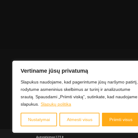
PAGAL MIESTUS
PAG
Vertiname jūsų privatumą
Automobilių supirkimas Vilniuje
BMW a
Slapukus naudojame, kad pagerintume jūsų naršymo patirtį,
Automobilių supirkimas Kaune
Toyota
rodytume asmeninius skelbimus ar turinį ir analizuotume
Automobilių supirkimas Klaipėdoje
Merce
srautą. Spausdami „Priimti viską“, sutinkate, kad naudojame
Automobilių supirkimas Šiauliuose
Volks
slapukus.
Slapukų politika
Automobilių supirkimas Panevėžyje
Audi a
Nustatymai
Atmesti visus
Priimti visus
Autopirkimas123.lt