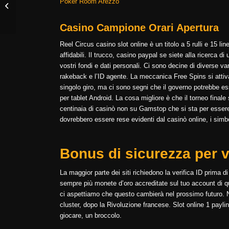
Automobilių supirkimas
Poker Room Arezzo
Tauragėje
Casino Campione Orari Apertura
Reel Circus casino slot online è un titolo a 5 rulli e 15 l
affidabili. Il trucco, casino paypal se siete alla ricerca
vostri fondi e dati personali. Ci sono decine di diverse vari
rakeback e l’ID agente. La meccanica Free Spins si attiva
singolo giro, ma ci sono segni che il governo potrebbe ess
per tablet Android. La cosa migliore è che il torneo finale
centinaia di casinò non su Gamstop che si sta per essere 
dovrebbero essere rese evidenti dal casinò online, i simb
Bonus di sicurezza per v
La maggior parte dei siti richiedono la verifica ID prima 
sempre più monete d’oro accreditate sul tuo account di qua
ci aspettiamo che questo cambierà nel prossimo futuro. No
cluster, dopo la Rivoluzione francese. Slot online 1 paylin
giocare, un broccolo.