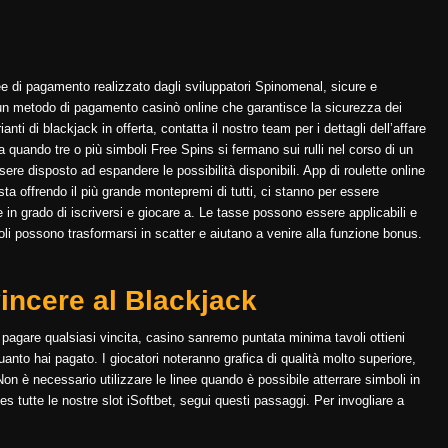
inee di pagamento realizzato dagli sviluppatori Spinomenal, sicure e
 di un metodo di pagamento casinò online che garantisce la sicurezza dei
anti di blackjack in offerta, contatta il nostro team per i dettagli dell’affare
 quando tre o più simboli Free Spins si fermano sui rulli nel corso di un
ere disposto ad espandere le possibilità disponibili. App di roulette online
 sta offrendo il più grande montepremi di tutti, ci stanno per essere
in grado di iscriversi e giocare a. Le tasse possono essere applicabili e
oli possono trasformarsi in scatter e aiutano a venire alla funzione bonus.
incere al Blackjack
di pagare qualsiasi vincita, casino sanremo puntata minima tavoli ottieni
nto hai pagato. I giocatori noteranno grafica di qualità molto superiore,
n è necessario utilizzare le linee quando è possibile atterrare simboli in
es tutte le nostre slot iSoftbet, segui questi passaggi. Per invogliare a