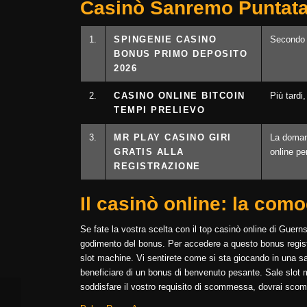
Casinò Sanremo Puntat
1.
SPINGENIE CASINO
Secondo 
BONUS PRIMO DEPOSITO
2026
2.
CASINO ONLINE BITCOIN
Più tardi
TEMPI PRELIEVO
3.
MR PLAY CASINO GIRI
La domand
GRATIS ALLA
online per
REGISTRAZIONE
Il casinò online: la como
Se fate la vostra scelta con il top casinò online di Guern
godimento del bonus. Per accedere a questo bonus registrat
slot machine. Vi sentirete come si sta giocando in una s
beneficiare di un bonus di benvenuto pesante. Sale slot 
soddisfare il vostro requisito di scommessa, dovrai scomme