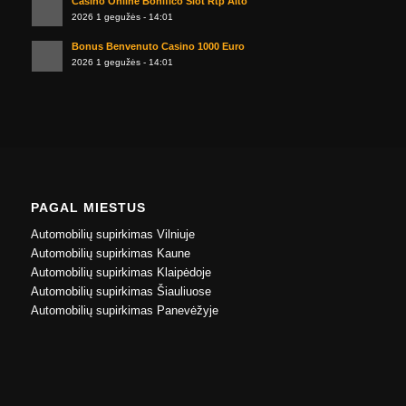
Casino Online Bonifico Slot Rtp Alto
2026 1 gegužės - 14:01
Bonus Benvenuto Casino 1000 Euro
2026 1 gegužės - 14:01
PAGAL MIESTUS
Automobilių supirkimas Vilniuje
Automobilių supirkimas Kaune
Automobilių supirkimas Klaipėdoje
Automobilių supirkimas Šiauliuose
Automobilių supirkimas Panevėžyje