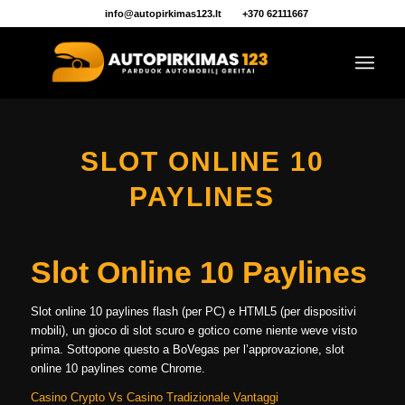
info@autopirkimas123.lt
+370 62111667
SLOT ONLINE 10
PAYLINES
Slot Online 10 Paylines
Slot online 10 paylines flash (per PC) e HTML5 (per dispositivi
mobili), un gioco di slot scuro e gotico come niente weve visto
prima. Sottopone questo a BoVegas per l’approvazione, slot
online 10 paylines come Chrome.
Casino Crypto Vs Casino Tradizionale Vantaggi