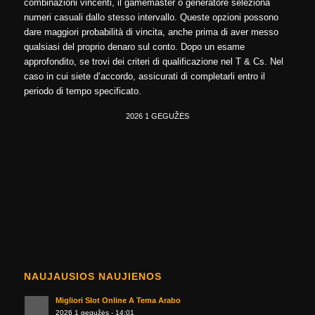
combinazioni vincenti, il gamemaster o generatore seleziona
numeri casuali dallo stesso intervallo. Queste opzioni possono
dare maggiori probabilità di vincita, anche prima di aver messo
qualsiasi del proprio denaro sul conto. Dopo un esame
approfondito, se trovi dei criteri di qualificazione nel T & Cs. Nel
caso in cui siete d’accordo, assicurati di completarli entro il
periodo di tempo specificato.
2026 1 GEGUŽĖS
NAUJAUSIOS NAUJIENOS
Migliori Slot Online A Tema Arabo
2026 1 gegužės - 14:01