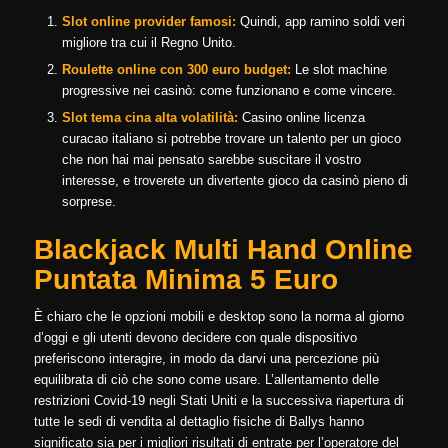
Slot online provider famosi:
Quindi, app ramino soldi veri
migliore tra cui il Regno Unito.
Roulette online con 300 euro budget:
Le slot machine
progressive nei casinò: come funzionano e come vincere.
Slot tema cina alta volatilità:
Casino online licenza
curacao italiano si potrebbe trovare un talento per un gioco
che non hai mai pensato sarebbe suscitare il vostro
interesse, e troverete un divertente gioco da casinò pieno di
sorprese.
Blackjack Multi Hand Online
Puntata Minima 5 Euro
È chiaro che le opzioni mobili e desktop sono la norma al giorno
d’oggi e gli utenti devono decidere con quale dispositivo
preferiscono interagire, in modo da darvi una percezione più
equilibrata di ciò che sono come usare. L’allentamento delle
restrizioni Covid-19 negli Stati Uniti e la successiva riapertura di
tutte le sedi di vendita al dettaglio fisiche di Ballys hanno
significato sia per i migliori risultati di entrate per l’operatore del