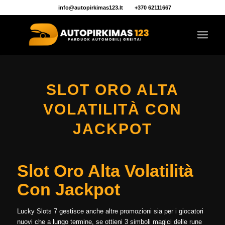
info@autopirkimas123.lt
+370 62111667
SLOT ORO ALTA
VOLATILITÀ CON
JACKPOT
Slot Oro Alta Volatilità
Con Jackpot
Lucky Slots 7 gestisce anche altre promozioni sia per i giocatori
nuovi che a lungo termine, se ottieni 3 simboli magici delle rune