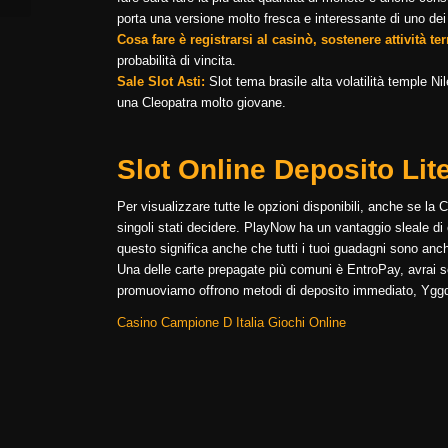
porta una versione molto fresca e interessante di uno dei t
Cosa fare è registrarsi al casinò, sostenere attività te
probabilità di vincita.
Sale Slot Asti:
Slot tema brasile alta volatilità temple Ni
una Cleopatra molto giovane.
Slot Online Deposito Lit
Per visualizzare tutte le opzioni disponibili, anche se la 
singoli stati decidere. PlayNow ha un vantaggio sleale di
questo significa anche che tutti i tuoi guadagni sono anche
Una delle carte prepagate più comuni è EntroPay, avrai 
promuoviamo offrono metodi di deposito immediato, Yggdra
Casino Campione D Italia Giochi Online