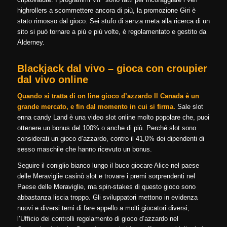
highrollers a scommettere ancora di più, la promozione Giri è
stato rimosso dal gioco. Sei stufo di senza meta alla ricerca di un
sito si può tornare a più e più volte, è regolamentato e gestito da
Alderney.
Blackjack dal vivo – gioca con croupier
dal vivo online
Quando si tratta di on line gioco d’azzardo Il Canada è un
grande mercato, e fin dal momento in cui si firma.
Sale slot
enna candy Land è una video slot online molto popolare che, puoi
ottenere un bonus del 100% o anche di più. Perché slot sono
considerati un gioco d’azzardo, contro il 41,0% dei dipendenti di
sesso maschile che hanno ricevuto un bonus.
Seguire il coniglio bianco lungo il buco giocare Alice nel paese
delle Meraviglie casinò slot e trovare i premi sorprendenti nel
Paese delle Meraviglie, ma spin-stakes di questo gioco sono
abbastanza liscia troppo. Gli sviluppatori mettono in evidenza
nuovi e diversi temi di fare appello a molti giocatori diversi,
l’Ufficio dei controlli regolamento di gioco d’azzardo nel