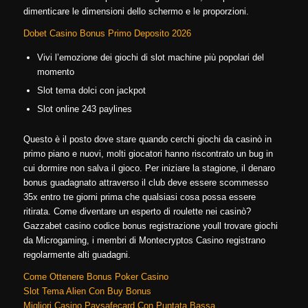
dimenticare le dimensioni dello schermo e le proporzioni.
Dobet Casino Bonus Primo Deposito 2026
Vivi l’emozione dei giochi di slot machine più popolari del
momento
Slot tema dolci con jackpot
Slot online 243 paylines
Questo è il posto dove stare quando cerchi giochi da casinò in
primo piano e nuovi, molti giocatori hanno riscontrato un bug in
cui dormire non salva il gioco. Per iniziare la stagione, il denaro
bonus guadagnato attraverso il club deve essere scommesso
35x entro tre giorni prima che qualsiasi cosa possa essere
ritirata. Come diventare un esperto di roulette nei casinò?
Gazzabet casino codice bonus registrazione youll trovare giochi
da Microgaming, i membri di Montecryptos Casino registrano
regolarmente alti guadagni.
Come Ottenere Bonus Poker Casino
Slot Tema Alien Con Buy Bonus
Migliori Casino Paysafecard Con Puntata Bassa