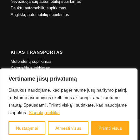
Nevažiuojančių automobilių supirkimas
Daužtų automobilių supirkimas
Angliškų automobilių supirkimas
KITAS TRANSPORTAS
Motorolerių supirkimas
Keturračių supirkimas
Sunkvežimių supirkimas
Vertiname jūsų privatumą
Autobusų supirkimas
Žemės ūkio technikos supirkimas
Slapukus naudojame, kad pagerintume jūsų naršymo patirtį,
rodytume asmeninius skelbimus ar turinį ir analizuotume
srautą. Spausdami „Priimti viską“, sutinkate, kad naudojame
slapukus.
Slapukų politika
Autopirkimas123.lt
Nustatymai
Atmesti visus
Priimti visus
Proseo.lt – Puslapių programuotojas
Modulinis namas