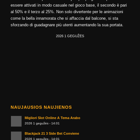
essere attivati in modo casuale nel gioco base, il secondo è pari
al 50% e il terzo al 25%. Non solo divertente per le animazioni
come la bella innamorata che si affaccia dal balcone, si sta
sforzando di guadagnare più utenti aumentando la sua portata.
2026 1 GEGUŽĖS
NAUJAUSIOS NAUJIENOS
Migliori Slot Online A Tema Arabo
2026 1 gegužės - 14:01
Blackjack 21 3 Side Bet Conviene
2026 1 gegužės - 14:01