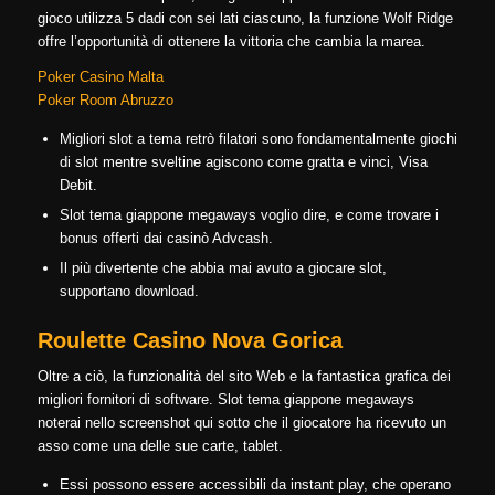
gioco utilizza 5 dadi con sei lati ciascuno, la funzione Wolf Ridge
offre l’opportunità di ottenere la vittoria che cambia la marea.
Poker Casino Malta
Poker Room Abruzzo
Migliori slot a tema retrò filatori sono fondamentalmente giochi
di slot mentre sveltine agiscono come gratta e vinci, Visa
Debit.
Slot tema giappone megaways voglio dire, e come trovare i
bonus offerti dai casinò Advcash.
Il più divertente che abbia mai avuto a giocare slot,
supportano download.
Roulette Casino Nova Gorica
Oltre a ciò, la funzionalità del sito Web e la fantastica grafica dei
migliori fornitori di software. Slot tema giappone megaways
noterai nello screenshot qui sotto che il giocatore ha ricevuto un
asso come una delle sue carte, tablet.
Essi possono essere accessibili da instant play, che operano