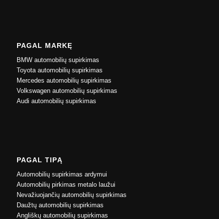
PAGAL MARKĘ
BMW automobilių supirkimas
Toyota automobilių supirkimas
Mercedes automobilių supirkimas
Volkswagen automobilių supirkimas
Audi automobilių supirkimas
PAGAL TIPĄ
Automobilių supirkimas ardymui
Automobilių pirkimas metalo laužui
Nevažiuojančių automobilių supirkimas
Daužtų automobilių supirkimas
Angliškų automobilių supirkimas