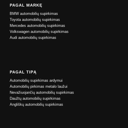
PAGAL MARKĘ
BMW automobilių supirkimas
Toyota automobilių supirkimas
Mercedes automobilių supirkimas
Volkswagen automobilių supirkimas
Audi automobilių supirkimas
PAGAL TIPĄ
Automobilių supirkimas ardymui
Automobilių pirkimas metalo laužui
Nevažiuojančių automobilių supirkimas
Daužtų automobilių supirkimas
Angliškų automobilių supirkimas