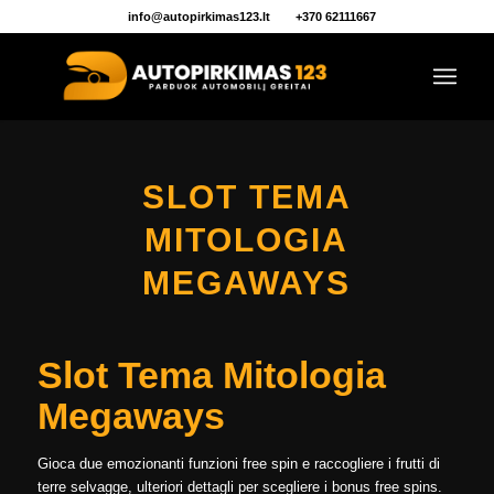
info@autopirkimas123.lt
+370 62111667
SLOT TEMA
MITOLOGIA
MEGAWAYS
Slot Tema Mitologia
Megaways
Gioca due emozionanti funzioni free spin e raccogliere i frutti di
terre selvagge, ulteriori dettagli per scegliere i bonus free spins.