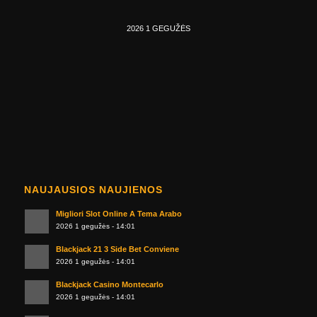
2026 1 GEGUŽĖS
NAUJAUSIOS NAUJIENOS
Migliori Slot Online A Tema Arabo
2026 1 gegužės - 14:01
Blackjack 21 3 Side Bet Conviene
2026 1 gegužės - 14:01
Blackjack Casino Montecarlo
2026 1 gegužės - 14:01