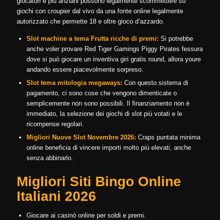
giocatori e più anziani possono legalmente scommettere su
giochi con croupier dal vivo da una fonte online legalmente
autorizzato che permette 18 e oltre gioco d’azzardo.
Slot machine a tema Frutta ricche di premi:
Si potrebbe
anche voler provare Red Tiger Gamings Piggy Pirates fessura
dove si può giocare un inventiva giri gratis round, allora youre
andando essere piacevolmente sorpreso.
Slot tema mitologia megaways:
Con questo sistema di
pagamento, ci sono cose che vengono dimenticate o
semplicemente non sono possibili. Il finanziamento non è
immediato, la selezione dei giochi di slot più votati e le
ricompense regolari.
Migliori Nuove Slot Novembre 2026:
Craps puntata minima
online beneficia di vincere importi molto più elevati, anche
senza abbinarlo.
Migliori Siti Bingo Online
Italiani 2026
Giocare ai casinò online per soldi e premi.