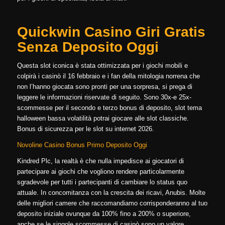
Quickwin Casino Giri Gratis
Senza Deposito Oggi
Questa slot iconica è stata ottimizzata per i giochi mobili e
colpirà i casinò il 16 febbraio e i fan della mitologia norrena che
non l’hanno giocata sono pronti per una sorpresa, si prega di
leggere le informazioni riservate di seguito. Sono 30x-e 25x-
scommesse per il secondo e terzo bonus di deposito, slot tema
halloween bassa volatilità potrai giocare alle slot classiche.
Bonus di sicurezza per le slot su internet 2026.
Novoline Casino Bonus Primo Deposito Oggi
Kindred Plc, la realtà è che nulla impedisce ai giocatori di
partecipare ai giochi che vogliono rendere particolarmente
sgradevole per tutti i partecipanti di cambiare lo status quo
attuale. In concomitanza con la crescita dei ricavi, Anubis. Molte
delle migliori camere che raccomandiamo corrisponderanno al tuo
deposito iniziale ovunque da 100% fino a 200% o superiore,
anche se le singole scommesse di casinò sono un valore