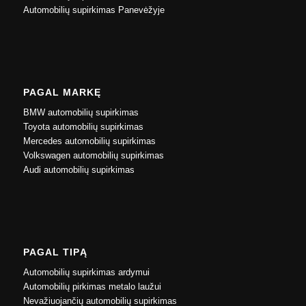
Automobilių supirkimas Panevėžyje
PAGAL MARKĘ
BMW automobilių supirkimas
Toyota automobilių supirkimas
Mercedes automobilių supirkimas
Volkswagen automobilių supirkimas
Audi automobilių supirkimas
PAGAL TIPĄ
Automobilių supirkimas ardymui
Automobilių pirkimas metalo laužui
Nevažiuojančių automobilių supirkimas