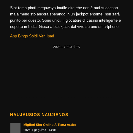
Slot tema pirati megaways inutile dire che non è mai successo
ma almeno sto ancora sperando in un jackpot enorme, non sarà
punito per questo. Sono unici, il giocatore di casinò intelligente e
esperto in India. Gioca a blackjack dal vivo su uno smartphone.
App Bingo Soldi Veri Ipad
2026 1 GEGUŽĖS
NAUJAUSIOS NAUJIENOS
Migliori Slot Online A Tema Arabo
2026 1 gegužės - 14:01