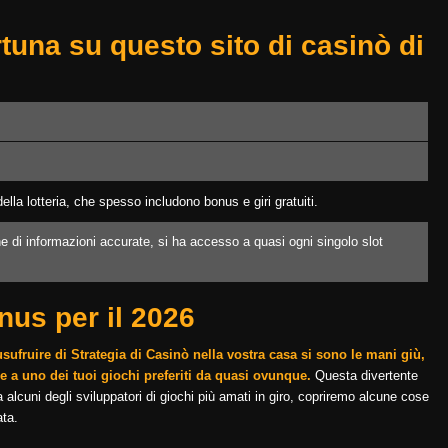
ortuna su questo sito di casinò di
 della lotteria, che spesso includono bonus e giri gratuiti.
e di informazioni accurate, si ha accesso a quasi ogni singolo slot
nus per il 2026
sufruire di Strategia di Casinò nella vostra casa si sono le mani giù,
e a uno dei tuoi giochi preferiti da quasi ovunque.
Questa divertente
a alcuni degli sviluppatori di giochi più amati in giro, copriremo alcune cose
ata.