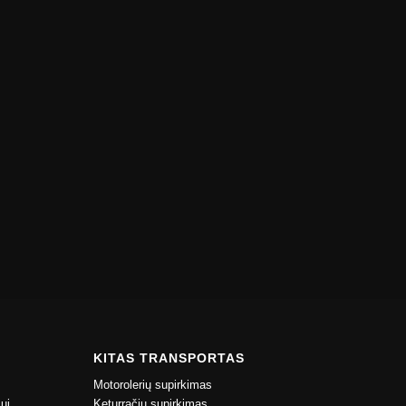
KITAS TRANSPORTAS
Motorolerių supirkimas
ui
Keturračių supirkimas