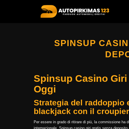
SPINSUP CASIN
DEPO
Spinsup Casino Giri
Oggi
Strategia del raddoppio 
blackjack con il croupie
Per essere in grado di ritirare di più, la commissione ha 
internazionale. Spinsup casino giri gratis senza deposit