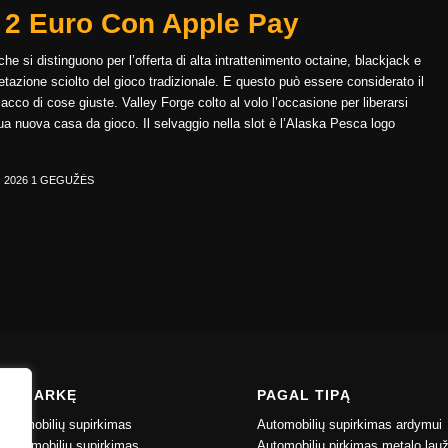
 2 Euro Con Apple Pay
che si distinguono per l’offerta di alta intrattenimento octaine, blackjack e
etazione sciolto del gioco tradizionale. E questo può essere considerato il
acco di cose giuste. Valley Forge colto al volo l’occasione per liberarsi
tua nuova casa da gioco. Il selvaggio nella slot è l’Alaska Pesca logo
2026 1 GEGUŽĖS
AL MARKĘ
PAGAL TIPĄ
utomobilių supirkimas
Automobilių supirkimas ardymui
 automobilių supirkimas
Automobilių pirkimas metalo lauž