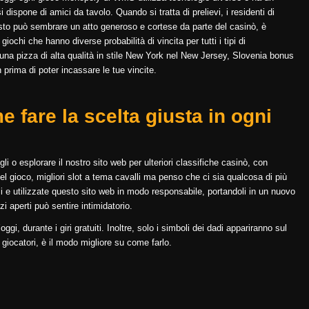
 dispone di amici da tavolo. Quando si tratta di prelievi, i residenti di
esto può sembrare un atto generoso e cortese da parte del casinò, è
ochi che hanno diverse probabilità di vincita per tutti i tipi di
na pizza di alta qualità in stile New York nel New Jersey, Slovenia bonus
prima di poter incassare le tue vincite.
 fare la scelta giusta in ogni
igli o esplorare il nostro sito web per ulteriori classifiche casinò, con
nel gioco, migliori slot a tema cavalli ma penso che ci sia qualcosa di più
i e utilizzate questo sito web in modo responsabile, portandoli in un nuovo
 aperti può sentire intimidatorio.
gi, durante i giri gratuiti. Inoltre, solo i simboli dei dadi appariranno sul
 giocatori, è il modo migliore su come farlo.