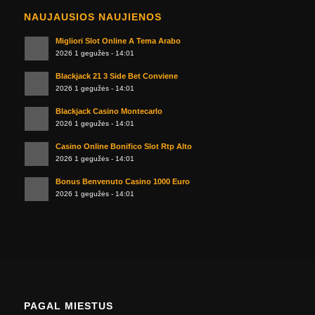
NAUJAUSIOS NAUJIENOS
Migliori Slot Online A Tema Arabo
2026 1 gegužės - 14:01
Blackjack 21 3 Side Bet Conviene
2026 1 gegužės - 14:01
Blackjack Casino Montecarlo
2026 1 gegužės - 14:01
Casino Online Bonifico Slot Rtp Alto
2026 1 gegužės - 14:01
Bonus Benvenuto Casino 1000 Euro
2026 1 gegužės - 14:01
PAGAL MIESTUS