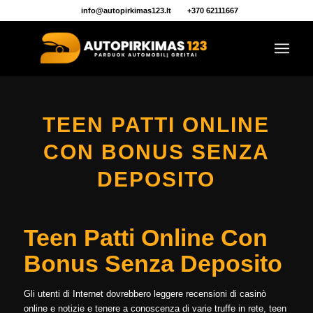
info@autopirkimas123.lt
+370 62111667
TEEN PATTI ONLINE
CON BONUS SENZA
DEPOSITO
Teen Patti Online Con
Bonus Senza Deposito
Gli utenti di Internet dovrebbero leggere recensioni di casinò
online e notizie e tenere a conoscenza di varie truffe in rete, teen