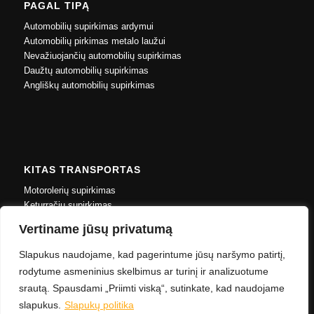
PAGAL TIPĄ
Automobilių supirkimas ardymui
Automobilių pirkimas metalo laužui
Nevažiuojančių automobilių supirkimas
Daužtų automobilių supirkimas
Angliškų automobilių supirkimas
KITAS TRANSPORTAS
Motorolerių supirkimas
Keturračių supirkimas
Sunkvežimių supirkimas
Vertiname jūsų privatumą
Autobusų supirkimas
Žemės ūkio technikos supirkimas
Slapukus naudojame, kad pagerintume jūsų naršymo patirtį,
rodytume asmeninius skelbimus ar turinį ir analizuotume
srautą. Spausdami „Priimti viską“, sutinkate, kad naudojame
slapukus.
Slapukų politika