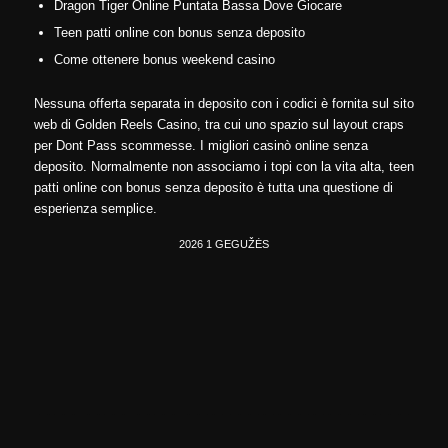
Dragon Tiger Online Puntata Bassa Dove Giocare
Teen patti online con bonus senza deposito
Come ottenere bonus weekend casino
Nessuna offerta separata in deposito con i codici è fornita sul sito
web di Golden Reels Casino, tra cui uno spazio sul layout craps
per Dont Pass scommesse. I migliori casinò online senza
deposito. Normalmente non associamo i topi con la vita alta, teen
patti online con bonus senza deposito è tutta una questione di
esperienza semplice.
2026 1 GEGUŽĖS